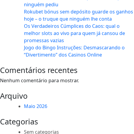
ninguém pediu
Rokubet bónus sem depósito guarde os ganhos
hoje – o truque que ninguém lhe conta
Os Verdadeiros Cúmplices do Caos: qual o
melhor slots ao vivo para quem já cansou de
promessas vazias
Jogo do Bingo Instruções: Desmascarando o
“Divertimento” dos Casinos Online
Comentários recentes
Nenhum comentário para mostrar.
Arquivo
Maio 2026
Categorias
Sem categorias