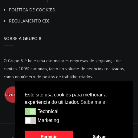
POLÍTICA DE COOKIES
REGULAMENTO CDI
SOBRE A GRUPO 8
O Grupo 8 é hoje uma das maiores empresas de segurança de
capitais 100% nacionais, tanto no volume de negócios realizados,
como no número de postos de trabalho criados.
Este site usa cookies para melhorar a
experiência do utilizador.
Saiba mais
Technical
Technical
Marketing
Marketing
Permitir
Salvar