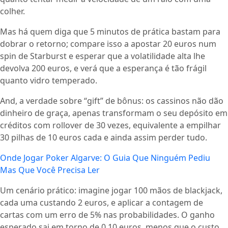
colher.
Mas há quem diga que 5 minutos de prática bastam para
dobrar o retorno; compare isso a apostar 20 euros num
spin de Starburst e esperar que a volatilidade alta lhe
devolva 200 euros, e verá que a esperança é tão frágil
quanto vidro temperado.
And, a verdade sobre “gift” de bônus: os cassinos não dão
dinheiro de graça, apenas transformam o seu depósito em
créditos com rollover de 30 vezes, equivalente a empilhar
30 pilhas de 10 euros cada e ainda assim perder tudo.
Onde Jogar Poker Algarve: O Guia Que Ninguém Pediu
Mas Que Você Precisa Ler
Um cenário prático: imagine jogar 100 mãos de blackjack,
cada uma custando 2 euros, e aplicar a contagem de
cartas com um erro de 5% nas probabilidades. O ganho
esperado sai em torno de 0,10 euros, menos que o custo