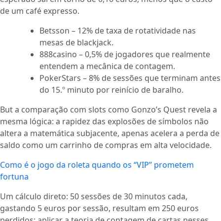
de um café expresso.
Betsson – 12% de taxa de rotatividade nas
mesas de blackjack.
888casino – 0,5% de jogadores que realmente
entendem a mecânica de contagem.
PokerStars – 8% de sessões que terminam antes
do 15.º minuto por reinício de baralho.
But a comparação com slots como Gonzo’s Quest revela a
mesma lógica: a rapidez das explosões de símbolos não
altera a matemática subjacente, apenas acelera a perda de
saldo como um carrinho de compras em alta velocidade.
Como é o jogo da roleta quando os “VIP” prometem
fortuna
Um cálculo direto: 50 sessões de 30 minutos cada,
gastando 5 euros por sessão, resultam em 250 euros
perdidos; aplicar a teoria de contagem de cartas nesses