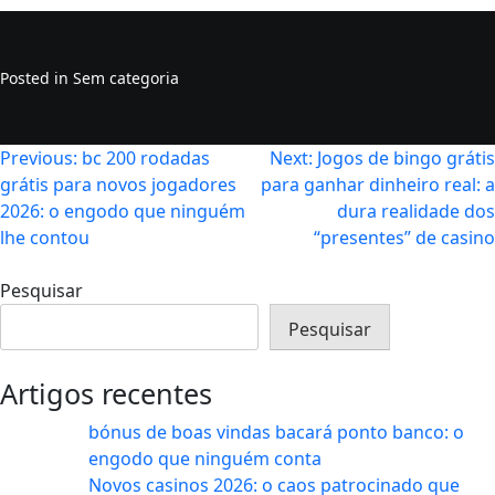
Posted in Sem categoria
Navegação
Previous:
bc 200 rodadas
Next:
Jogos de bingo grátis
grátis para novos jogadores
para ganhar dinheiro real: a
de
2026: o engodo que ninguém
dura realidade dos
artigos
lhe contou
“presentes” de casino
Pesquisar
Pesquisar
Artigos recentes
bónus de boas vindas bacará ponto banco: o
engodo que ninguém conta
Novos casinos 2026: o caos patrocinado que