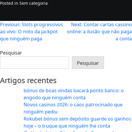
Posted in Sem categoria
Navegação
Previous:
Slots progressivos
Next:
Contar cartas cassino
ao vivo: O mito da jackpot
online: a ilusão que não paga
de
que ninguém paga
a conta
artigos
Pesquisar
Pesquisar
Artigos recentes
bónus de boas vindas bacará ponto banco: o
engodo que ninguém conta
Novos casinos 2026: o caos patrocinado que
ninguém pediu
Rokubet bónus sem depósito guarde os ganhos
hoje – o truque que ninguém lhe conta