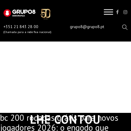
Skip
to
content
+351 21 843 28 00
grupo8@grupo8.pt
(Chamada para a rede fixa nacional)
BC 200 RODADAS
GRÁTIS PARA NOVOS
JOGADORES 2026: O
ENGODO QUE NINGUÉM
LHE CONTOU
bc 200 rodadas grátis para novos
jogadores 2026: o engodo que