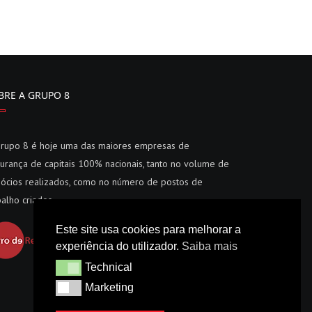
BRE A GRUPO 8
rupo 8 é hoje uma das maiores empresas de
urança de capitais 100% nacionais, tanto no volume de
ócios realizados, como no número de postos de
balho criados.
Este site usa cookies para melhorar a
experiência do utilizador.
Saiba mais
Technical
Technical
Marketing
Marketing