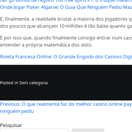
Onde Jogar Poker Algarve: O Guia Que Ninguém Pediu Mas
E, finalmente, a realidade brutal: a maioria dos jogadores
dos poucos que alcançam 10 milhões é tão baixa quanto gan
É por isso que, quando finalmente consigo entrar num cassi
entender a própria matemática dos slots.
Roleta Francesa Online: O Grande Engodo dos Casinos Digi
Posted in Sem categoria
Navegação
Previous:
O que realmente faz do melhor casino online pay
ninguém pediu
de
artigos
Pesquisar