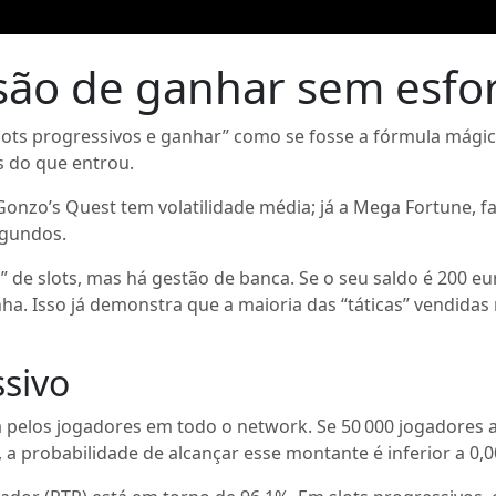
lusão de ganhar sem esfo
s progressivos e ganhar” como se fosse a fórmula mágica d
s do que entrou.
onzo’s Quest tem volatilidade média; já a Mega Fortune, fa
egundos.
” de slots, mas há gestão de banca. Se o seu saldo é 200 eu
ha. Isso já demonstra que a maioria das “táticas” vendidas
sivo
 pelos jogadores em todo o network. Se 50 000 jogadores 
, a probabilidade de alcançar esse montante é inferior a 0,