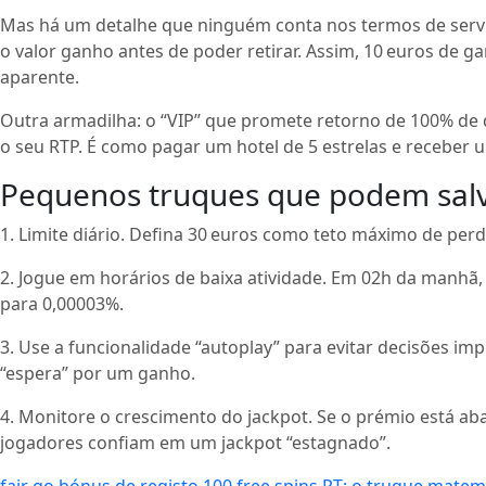
Mas há um detalhe que ninguém conta nos termos de serviço
o valor ganho antes de poder retirar. Assim, 10 euros de 
aparente.
Outra armadilha: o “VIP” que promete retorno de 100% de 
o seu RTP. É como pagar um hotel de 5 estrelas e receber
Pequenos truques que podem salv
1. Limite diário. Defina 30 euros como teto máximo de per
2. Jogue em horários de baixa atividade. Em 02h da manhã
para 0,00003%.
3. Use a funcionalidade “autoplay” para evitar decisões i
“espera” por um ganho.
4. Monitore o crescimento do jackpot. Se o prémio está ab
jogadores confiam em um jackpot “estagnado”.
fair go bónus de registo 100 free spins PT: o truque mate