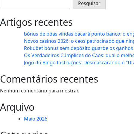
Pesquisar
Artigos recentes
bónus de boas vindas bacará ponto banco: o e
Novos casinos 2026: o caos patrocinado que ni
Rokubet bónus sem depósito guarde os ganhos 
Os Verdadeiros Cúmplices do Caos: qual o melho
Jogo do Bingo Instruções: Desmascarando o “Di
Comentários recentes
Nenhum comentário para mostrar.
Arquivo
Maio 2026