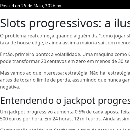
Posted on
25 de Maio, 2026
by
Slots progressivos: a i
O problema real começa quando alguém diz “como jogar slot
taxa de house edge, e ainda assim a maioria sai com meno
Então, primeiro ponto: a volatilidade. Uma máquina como G
pode transformar 20 centavos em zero em menos de 30 s
Mas vamos ao que interessa: estratégia. Não há “estratégia
antes de tocar o limite de perda, assumindo que nunca gan
negativa.
Entendendo o jackpot progres
Um jackpot progressivo aumenta 0,5% de cada aposta feita
500 euros por hora. Em 24 horas, 12 mil euros. Ainda assim