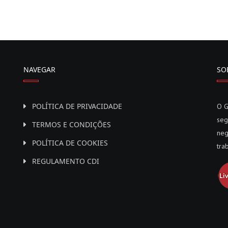
NAVEGAR
SO
POLÍTICA DE PRIVACIDADE
O G
seg
TERMOS E CONDIÇÕES
neg
POLÍTICA DE COOKIES
tra
REGULAMENTO CDI