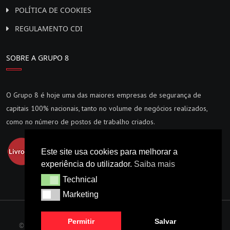
POLÍTICA DE COOKIES
REGULAMENTO CDI
SOBRE A GRUPO 8
O Grupo 8 é hoje uma das maiores empresas de segurança de
capitais 100% nacionais, tanto no volume de negócios realizados,
como no número de postos de trabalho criados.
Este site usa cookies para melhorar a
experiência do utilizador.
Saiba mais
Technical
Technical
Marketing
Marketing
Permitir
Salvar
© GRUPO 8. ALL RIGHTS RESERVED. | ALVARÁ 5 A, B, C E D DO MAI