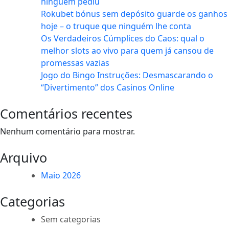
ninguém pediu
Rokubet bónus sem depósito guarde os ganhos
hoje – o truque que ninguém lhe conta
Os Verdadeiros Cúmplices do Caos: qual o
melhor slots ao vivo para quem já cansou de
promessas vazias
Jogo do Bingo Instruções: Desmascarando o
“Divertimento” dos Casinos Online
Comentários recentes
Nenhum comentário para mostrar.
Arquivo
Maio 2026
Categorias
Sem categorias