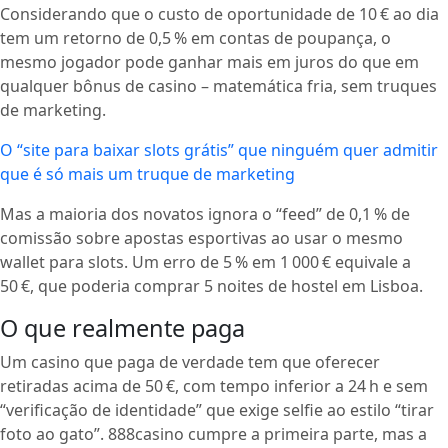
Considerando que o custo de oportunidade de 10 € ao dia
tem um retorno de 0,5 % em contas de poupança, o
mesmo jogador pode ganhar mais em juros do que em
qualquer bônus de casino – matemática fria, sem truques
de marketing.
O “site para baixar slots grátis” que ninguém quer admitir
que é só mais um truque de marketing
Mas a maioria dos novatos ignora o “feed” de 0,1 % de
comissão sobre apostas esportivas ao usar o mesmo
wallet para slots. Um erro de 5 % em 1 000 € equivale a
50 €, que poderia comprar 5 noites de hostel em Lisboa.
O que realmente paga
Um casino que paga de verdade tem que oferecer
retiradas acima de 50 €, com tempo inferior a 24 h e sem
“verificação de identidade” que exige selfie ao estilo “tirar
foto ao gato”. 888casino cumpre a primeira parte, mas a