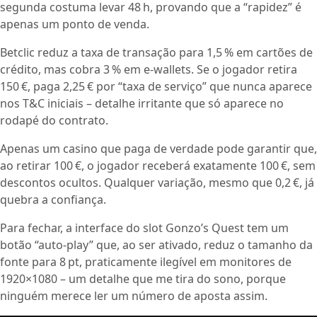
segunda costuma levar 48 h, provando que a “rapidez” é
apenas um ponto de venda.
Betclic reduz a taxa de transação para 1,5 % em cartões de
crédito, mas cobra 3 % em e-wallets. Se o jogador retira
150 €, paga 2,25 € por “taxa de serviço” que nunca aparece
nos T&C iniciais – detalhe irritante que só aparece no
rodapé do contrato.
Apenas um casino que paga de verdade pode garantir que,
ao retirar 100 €, o jogador receberá exatamente 100 €, sem
descontos ocultos. Qualquer variação, mesmo que 0,2 €, já
quebra a confiança.
Para fechar, a interface do slot Gonzo’s Quest tem um
botão “auto‑play” que, ao ser ativado, reduz o tamanho da
fonte para 8 pt, praticamente ilegível em monitores de
1920×1080 – um detalhe que me tira do sono, porque
ninguém merece ler um número de aposta assim.