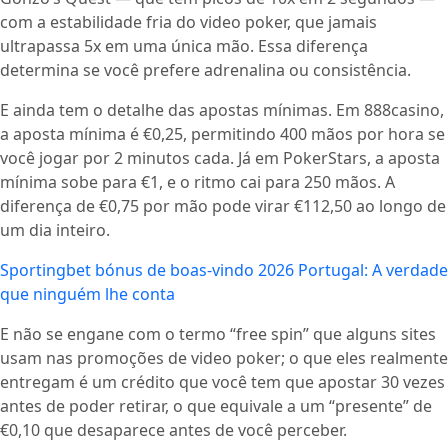
com a estabilidade fria do video poker, que jamais
ultrapassa 5x em uma única mão. Essa diferença
determina se você prefere adrenalina ou consistência.
E ainda tem o detalhe das apostas mínimas. Em 888casino,
a aposta mínima é €0,25, permitindo 400 mãos por hora se
você jogar por 2 minutos cada. Já em PokerStars, a aposta
mínima sobe para €1, e o ritmo cai para 250 mãos. A
diferença de €0,75 por mão pode virar €112,50 ao longo de
um dia inteiro.
Sportingbet bónus de boas‑vindo 2026 Portugal: A verdade
que ninguém lhe conta
E não se engane com o termo “free spin” que alguns sites
usam nas promoções de video poker; o que eles realmente
entregam é um crédito que você tem que apostar 30 vezes
antes de poder retirar, o que equivale a um “presente” de
€0,10 que desaparece antes de você perceber.