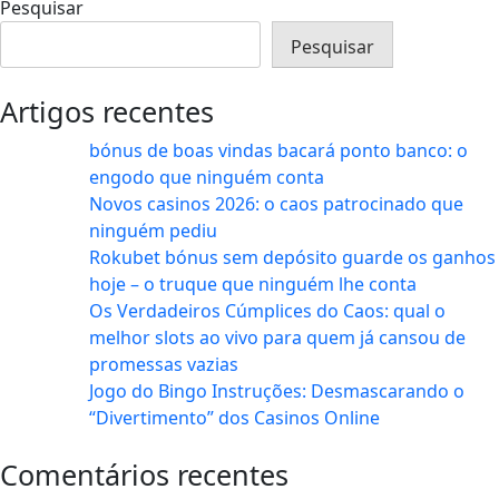
Pesquisar
Pesquisar
Artigos recentes
bónus de boas vindas bacará ponto banco: o
engodo que ninguém conta
Novos casinos 2026: o caos patrocinado que
ninguém pediu
Rokubet bónus sem depósito guarde os ganhos
hoje – o truque que ninguém lhe conta
Os Verdadeiros Cúmplices do Caos: qual o
melhor slots ao vivo para quem já cansou de
promessas vazias
Jogo do Bingo Instruções: Desmascarando o
“Divertimento” dos Casinos Online
Comentários recentes