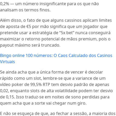
0,2% — um número insignificante para os que não
analisam os termos finos.
Além disso, o fato de que alguns cassinos aplicam limites
de aposta de €5 por mão significa que um jogador que
pretende usar a estratégia de “5x bet” nunca conseguirá
maximizar o retorno potencial de mãos premium, pois o
payout máximo será truncado.
Bingo online 100 números: O Caos Calculado dos Casinos
Virtuais
Se ainda acha que a única forma de vencer é decolar
rápido como um slot, lembre‑se que a variance de um
vídeo poker de 99,5% RTP tem desvio padrão de apenas
0,02, enquanto slots de alta volatilidade podem ter desvio
de 0,15. Isso traduz‑se em noites de sono perdidas para
quem acha que a sorte vai chegar num giro.
E não se esqueça de que, ao fechar a sessão, a maioria dos