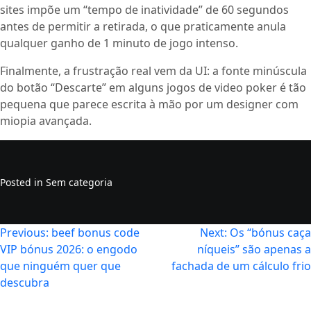
sites impõe um “tempo de inatividade” de 60 segundos
antes de permitir a retirada, o que praticamente anula
qualquer ganho de 1 minuto de jogo intenso.
Finalmente, a frustração real vem da UI: a fonte minúscula
do botão “Descarte” em alguns jogos de video poker é tão
pequena que parece escrita à mão por um designer com
miopia avançada.
Posted in Sem categoria
Navegação
Previous:
beef bonus code
Next:
Os “bónus caça
VIP bónus 2026: o engodo
níqueis” são apenas a
de
que ninguém quer que
fachada de um cálculo frio
artigos
descubra