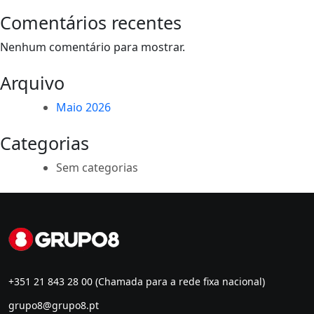
Comentários recentes
Nenhum comentário para mostrar.
Arquivo
Maio 2026
Categorias
Sem categorias
+351 21 843 28 00
(Chamada para a rede fixa nacional)
grupo8@grupo8.pt