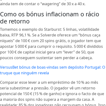
ainda tem de contar o “wagering” de 30 x a 40 x.
Como os bónus inflacionam o rácio
de retorno
Tomemos o exemplo do Starburst: 5 linhas, volatilidade
baixa, RTP 96,1 %. Se a Solverde oferece um “bónus caça
níqueis” de 100 € com 20 spins grátis, o jogador tem que
apostar 5 000 € para cumprir o requisito. 5 000 € divididos
por 100 € de capital inicial gera um “lever” de 50, que
poucos conseguem sustentar sem perder a cabeça.
VersusBet bónus de boas‑vindas sem depósito Portugal: O
truque que ninguém revela
Comparar esse lever a um empréstimo de 10 % ao mês
seria subestimar a pressão. O jogador vê um retorno
potencial de 150 € (15 % de ganho) e ignora o facto de que
a maioria dos spins não supera a margem da casa. A
realidade: 85 % dos jogadores não recoupam o bónus. Isso