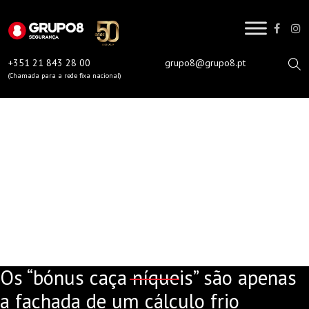
Skip
to
content
+351 21 843 28 00
grupo8@grupo8.pt
(Chamada para a rede fixa nacional)
OS “BÓNUS CAÇA
NÍQUEIS” SÃO APENAS
A FACHADA DE UM
CÁLCULO FRIO
Os “bónus caça níqueis” são apenas
a fachada de um cálculo frio