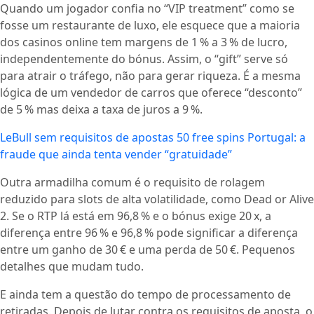
Quando um jogador confia no “VIP treatment” como se
fosse um restaurante de luxo, ele esquece que a maioria
dos casinos online tem margens de 1 % a 3 % de lucro,
independentemente do bónus. Assim, o “gift” serve só
para atrair o tráfego, não para gerar riqueza. É a mesma
lógica de um vendedor de carros que oferece “desconto”
de 5 % mas deixa a taxa de juros a 9 %.
LeBull sem requisitos de apostas 50 free spins Portugal: a
fraude que ainda tenta vender “gratuidade”
Outra armadilha comum é o requisito de rolagem
reduzido para slots de alta volatilidade, como Dead or Alive
2. Se o RTP lá está em 96,8 % e o bónus exige 20 x, a
diferença entre 96 % e 96,8 % pode significar a diferença
entre um ganho de 30 € e uma perda de 50 €. Pequenos
detalhes que mudam tudo.
E ainda tem a questão do tempo de processamento de
retiradas. Depois de lutar contra os requisitos de aposta, o