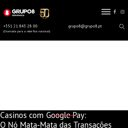
Skip
to
content
+351 21 843 28 00
grupo8@grupo8.pt
(Chamada para a rede fixa nacional)
CASINOS COM GOOGLE
PAY: O NÓ MATA‑MATA
DAS TRANSAÇÕES
RÁPIDAS
Casinos com Google Pay:
O Nó Mata‑Mata das Transações