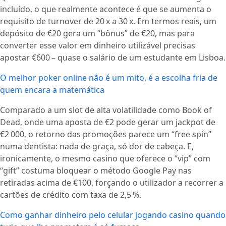
incluído, o que realmente acontece é que se aumenta o
requisito de turnover de 20 x a 30 x. Em termos reais, um
depósito de €20 gera um “bônus” de €20, mas para
converter esse valor em dinheiro utilizável precisas
apostar €600 – quase o salário de um estudante em Lisboa.
O melhor poker online não é um mito, é a escolha fria de
quem encara a matemática
Comparado a um slot de alta volatilidade como Book of
Dead, onde uma aposta de €2 pode gerar um jackpot de
€2 000, o retorno das promoções parece um “free spin”
numa dentista: nada de graça, só dor de cabeça. E,
ironicamente, o mesmo casino que oferece o “vip” com
“gift” costuma bloquear o método Google Pay nas
retiradas acima de €100, forçando o utilizador a recorrer a
cartões de crédito com taxa de 2,5 %.
Como ganhar dinheiro pelo celular jogando casino quando