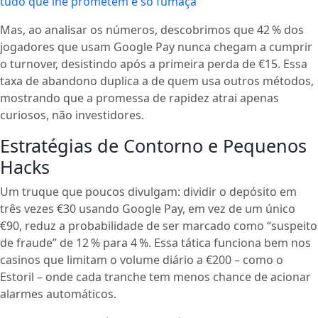
tudo que lhe prometem é só fumaça
Mas, ao analisar os números, descobrimos que 42 % dos
jogadores que usam Google Pay nunca chegam a cumprir
o turnover, desistindo após a primeira perda de €15. Essa
taxa de abandono duplica a de quem usa outros métodos,
mostrando que a promessa de rapidez atrai apenas
curiosos, não investidores.
Estratégias de Contorno e Pequenos
Hacks
Um truque que poucos divulgam: dividir o depósito em
três vezes €30 usando Google Pay, em vez de um único
€90, reduz a probabilidade de ser marcado como “suspeito
de fraude” de 12 % para 4 %. Essa tática funciona bem nos
casinos que limitam o volume diário a €200 – como o
Estoril – onde cada tranche tem menos chance de acionar
alarmes automáticos.