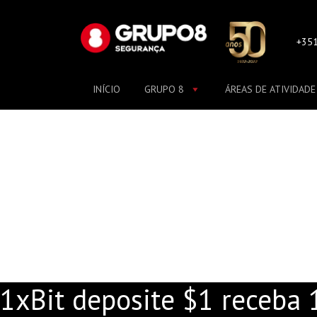
Skip
to
content
+351
INÍCIO
GRUPO 8
ÁREAS DE ATIVIDADE
1XBIT DEPOSITE $1 R
SUJ
1xBit deposite $1 receba 