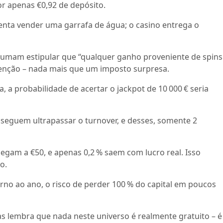
or apenas €0,92 de depósito.
enta vender uma garrafa de água; o casino entrega o
ostumam estipular que “qualquer ganho proveniente de spins
etenção – nada mais que um imposto surpresa.
, a probabilidade de acertar o jackpot de 10 000 € seria
nseguem ultrapassar o turnover, e desses, somente 2
egam a €50, e apenas 0,2 % saem com lucro real. Isso
o.
o ao ano, o risco de perder 100 % do capital em poucos
pas lembra que nada neste universo é realmente gratuito – é