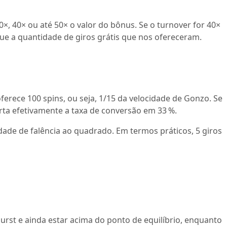
, 40× ou até 50× o valor do bônus. Se o turnover for 40×
 que a quantidade de giros grátis que nos ofereceram.
erece 100 spins, ou seja, 1/15 da velocidade de Gonzo. Se
orta efetivamente a taxa de conversão em 33 %.
idade de falência ao quadrado. Em termos práticos, 5 giros
burst e ainda estar acima do ponto de equilíbrio, enquanto