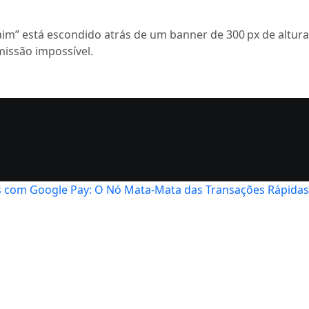
“Claim” está escondido atrás de um banner de 300 px de altura
missão impossível.
s com Google Pay: O Nó Mata‑Mata das Transações Rápidas