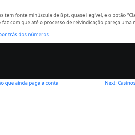
itos tem fonte minúscula de 8 pt, quase ilegível, e o botão 
so faz com que até o processo de reivindicação pareça uma 
 por trás dos números
ão que ainda paga a conta
Next:
Casino