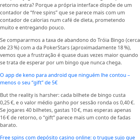
retorno extra? Porque a própria interface dispõe de um
contador de “free spins” que se parece mais com um
contador de calorias num café de dieta, prometendo
muito e entregando pouco.
Se compararmos a taxa de abandono do Tróia Bingo (cerca
de 23 %) com a da PokerStars (aproximadamente 18 %),
vemos que a frustração é quase duas vezes maior quando
se trata de esperar por um bingo que nunca chega.
O app de keno para android que ninguém lhe contou –
menos o seu “gift” de 5€
But the reality is harsher: cada bilhete de bingo custa
0,25 €, e o valor médio ganho por sessão ronda os 0,40 €.
Se jogares 40 bilhetes, gastas 10 €, mas esperas apenas
16 € de retorno, o “gift” parece mais um conto de fadas
barato.
Free spins com depósito casino online: o truque sujo que