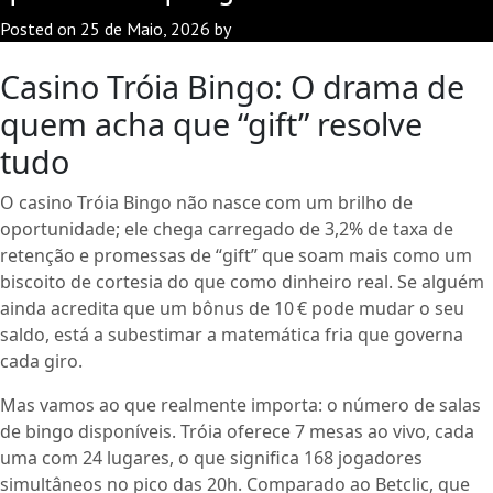
Posted on
25 de Maio, 2026
by
Casino Tróia Bingo: O drama de
quem acha que “gift” resolve
tudo
O casino Tróia Bingo não nasce com um brilho de
oportunidade; ele chega carregado de 3,2% de taxa de
retenção e promessas de “gift” que soam mais como um
biscoito de cortesia do que como dinheiro real. Se alguém
ainda acredita que um bônus de 10 € pode mudar o seu
saldo, está a subestimar a matemática fria que governa
cada giro.
Mas vamos ao que realmente importa: o número de salas
de bingo disponíveis. Tróia oferece 7 mesas ao vivo, cada
uma com 24 lugares, o que significa 168 jogadores
simultâneos no pico das 20h. Comparado ao Betclic, que