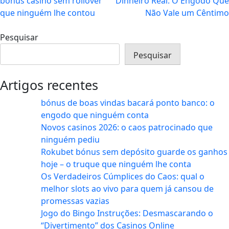
bónus casino sem rollover
Dinheiro Real: O Engodo Que
de
que ninguém lhe contou
Não Vale um Cêntimo
artigos
Pesquisar
Pesquisar
Artigos recentes
bónus de boas vindas bacará ponto banco: o
engodo que ninguém conta
Novos casinos 2026: o caos patrocinado que
ninguém pediu
Rokubet bónus sem depósito guarde os ganhos
hoje – o truque que ninguém lhe conta
Os Verdadeiros Cúmplices do Caos: qual o
melhor slots ao vivo para quem já cansou de
promessas vazias
Jogo do Bingo Instruções: Desmascarando o
“Divertimento” dos Casinos Online