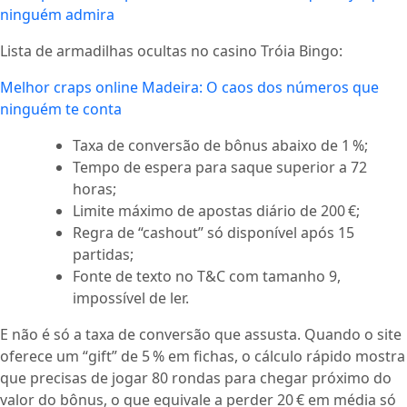
ninguém admira
Lista de armadilhas ocultas no casino Tróia Bingo:
Melhor craps online Madeira: O caos dos números que
ninguém te conta
Taxa de conversão de bônus abaixo de 1 %;
Tempo de espera para saque superior a 72
horas;
Limite máximo de apostas diário de 200 €;
Regra de “cashout” só disponível após 15
partidas;
Fonte de texto no T&C com tamanho 9,
impossível de ler.
E não é só a taxa de conversão que assusta. Quando o site
oferece um “gift” de 5 % em fichas, o cálculo rápido mostra
que precisas de jogar 80 rondas para chegar próximo do
valor do bônus, o que equivale a perder 20 € em média só