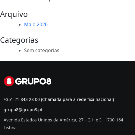
Arquivo
Maio 2026
Categorias
Sem categorias
+351 21 843 28 00
(Chamada para a rede fixa nacional)
grupo8@grupo8.pt
Avenida Estados Unidos da América, 27 - G,H e I - 1700-164
Lisboa