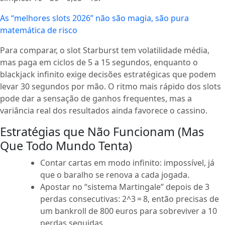
As “melhores slots 2026” não são magia, são pura
matemática de risco
Para comparar, o slot Starburst tem volatilidade média,
mas paga em ciclos de 5 a 15 segundos, enquanto o
blackjack infinito exige decisões estratégicas que podem
levar 30 segundos por mão. O ritmo mais rápido dos slots
pode dar a sensação de ganhos frequentes, mas a
variância real dos resultados ainda favorece o cassino.
Estratégias que Não Funcionam (Mas
Que Todo Mundo Tenta)
Contar cartas em modo infinito: impossível, já
que o baralho se renova a cada jogada.
Apostar no “sistema Martingale” depois de 3
perdas consecutivas: 2^3 = 8, então precisas de
um bankroll de 800 euros para sobreviver a 10
perdas seguidas.