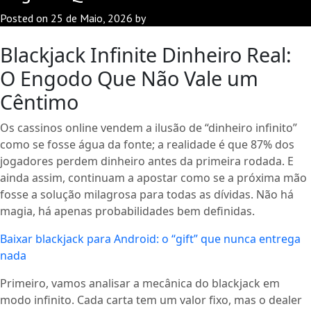
Posted on
25 de Maio, 2026
by
Blackjack Infinite Dinheiro Real:
O Engodo Que Não Vale um
Cêntimo
Os cassinos online vendem a ilusão de “dinheiro infinito”
como se fosse água da fonte; a realidade é que 87% dos
jogadores perdem dinheiro antes da primeira rodada. E
ainda assim, continuam a apostar como se a próxima mão
fosse a solução milagrosa para todas as dívidas. Não há
magia, há apenas probabilidades bem definidas.
Baixar blackjack para Android: o “gift” que nunca entrega
nada
Primeiro, vamos analisar a mecânica do blackjack em
modo infinito. Cada carta tem um valor fixo, mas o dealer