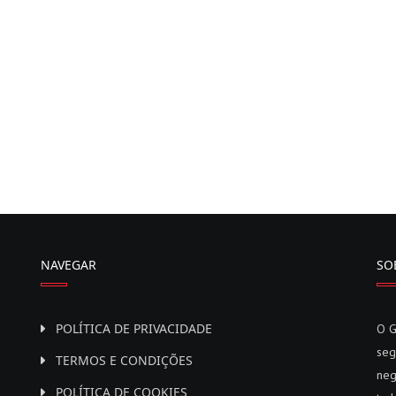
NAVEGAR
SO
POLÍTICA DE PRIVACIDADE
O G
seg
TERMOS E CONDIÇÕES
neg
POLÍTICA DE COOKIES