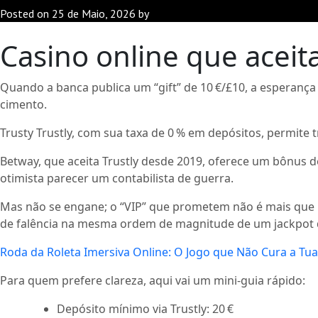
Posted on
25 de Maio, 2026
by
Casino online que aceita
Quando a banca publica um “gift” de 10 €/£10, a esperan
cimento.
Trusty Trustly, com sua taxa de 0 % em depósitos, permite
Betway, que aceita Trustly desde 2019, oferece um bônus de
otimista parecer um contabilista de guerra.
Mas não se engane; o “VIP” que prometem não é mais que u
de falência na mesma ordem de magnitude de um jackpot 
Roda da Roleta Imersiva Online: O Jogo que Não Cura a Tua
Para quem prefere clareza, aqui vai um mini‑guia rápido:
Depósito mínimo via Trustly: 20 €