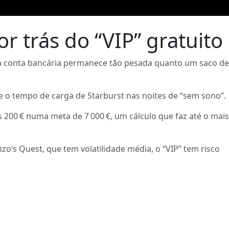
or trás do “VIP” gratuito
 a conta bancária permanece tão pesada quanto um saco de
e o tempo de carga de Starburst nas noites de “sem sono”.
 200 € numa meta de 7 000 €, um cálculo que faz até o mais
’s Quest, que tem volatilidade média, o “VIP” tem risco