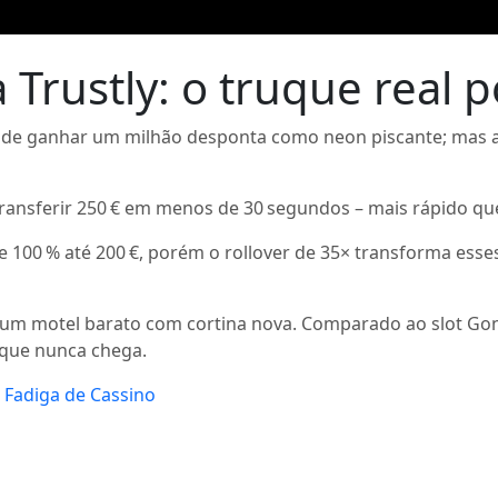
 Trustly: o truque real p
ça de ganhar um milhão desponta como neon piscante; mas
 transferir 250 € em menos de 30 segundos – mais rápido qu
 100 % até 200 €, porém o rollover de 35× transforma esses
m motel barato com cortina nova. Comparado ao slot Gonzo
que nunca chega.
 Fadiga de Cassino