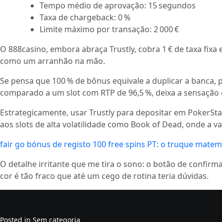
Tempo médio de aprovação: 15 segundos
Taxa de chargeback: 0 %
Limite máximo por transação: 2 000 €
O 888casino, embora abraça Trustly, cobra 1 € de taxa fixa
como um arranhão na mão.
Se pensa que 100 % de bônus equivale a duplicar a banca, 
comparado a um slot com RTP de 96,5 %, deixa a sensação 
Estrategicamente, usar Trustly para depositar em PokerStar
aos slots de alta volatilidade como Book of Dead, onde a va
fair go bónus de registo 100 free spins PT: o truque mate
O detalhe irritante que me tira o sono: o botão de confir
cor é tão fraco que até um cego de rotina teria dúvidas.
Posted in Sem categoria