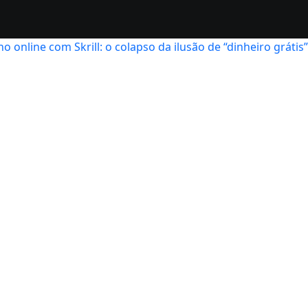
no online com Skrill: o colapso da ilusão de “dinheiro grátis”