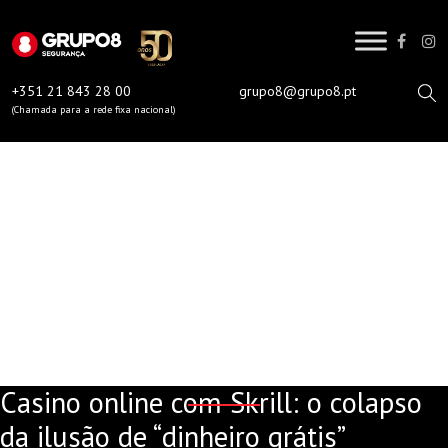
Skip
to
content
+351 21 843 28 00
grupo8@grupo8.pt
(Chamada para a rede fixa nacional)
CASINO ONLINE COM
SKRILL: O COLAPSO DA
ILUSÃO DE “DINHEIRO
GRÁTIS”
Casino online com Skrill: o colapso
da ilusão de “dinheiro grátis”