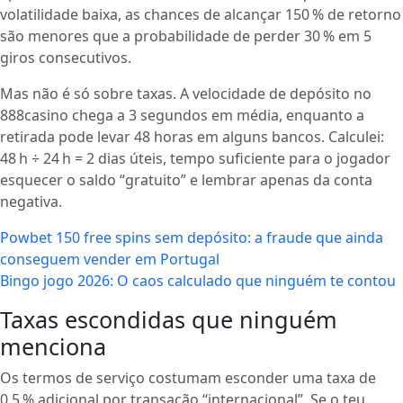
volatilidade baixa, as chances de alcançar 150 % de retorno
são menores que a probabilidade de perder 30 % em 5
giros consecutivos.
Mas não é só sobre taxas. A velocidade de depósito no
888casino chega a 3 segundos em média, enquanto a
retirada pode levar 48 horas em alguns bancos. Calculei:
48 h ÷ 24 h = 2 dias úteis, tempo suficiente para o jogador
esquecer o saldo “gratuito” e lembrar apenas da conta
negativa.
Powbet 150 free spins sem depósito: a fraude que ainda
conseguem vender em Portugal
Bingo jogo 2026: O caos calculado que ninguém te contou
Taxas escondidas que ninguém
menciona
Os termos de serviço costumam esconder uma taxa de
0,5 % adicional por transação “internacional”. Se o teu