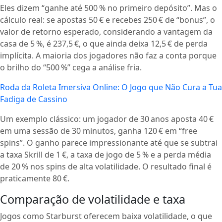
Eles dizem “ganhe até 500 % no primeiro depósito”. Mas o
cálculo real: se apostas 50 € e recebes 250 € de “bonus”, o
valor de retorno esperado, considerando a vantagem da
casa de 5 %, é 237,5 €, o que ainda deixa 12,5 € de perda
implícita. A maioria dos jogadores não faz a conta porque
o brilho do “500 %” cega a análise fria.
Roda da Roleta Imersiva Online: O Jogo que Não Cura a Tua
Fadiga de Cassino
Um exemplo clássico: um jogador de 30 anos aposta 40 €
em uma sessão de 30 minutos, ganha 120 € em “free
spins”. O ganho parece impressionante até que se subtrai
a taxa Skrill de 1 €, a taxa de jogo de 5 % e a perda média
de 20 % nos spins de alta volatilidade. O resultado final é
praticamente 80 €.
Comparação de volatilidade e taxa
Jogos como Starburst oferecem baixa volatilidade, o que