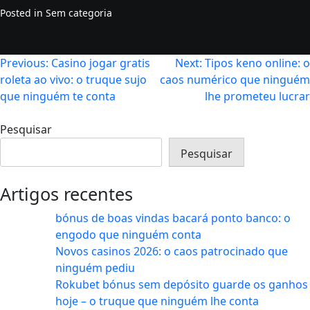
Posted in Sem categoria
Navegação
Previous:
Casino jogar gratis
Next:
Tipos keno online: o
roleta ao vivo: o truque sujo
caos numérico que ninguém
de
que ninguém te conta
lhe prometeu lucrar
artigos
Pesquisar
Pesquisar
Artigos recentes
bónus de boas vindas bacará ponto banco: o
engodo que ninguém conta
Novos casinos 2026: o caos patrocinado que
ninguém pediu
Rokubet bónus sem depósito guarde os ganhos
hoje – o truque que ninguém lhe conta