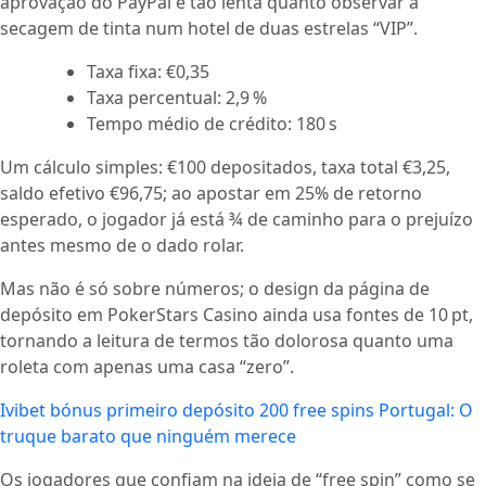
aprovação do PayPal é tão lenta quanto observar a
secagem de tinta num hotel de duas estrelas “VIP”.
Taxa fixa: €0,35
Taxa percentual: 2,9 %
Tempo médio de crédito: 180 s
Um cálculo simples: €100 depositados, taxa total €3,25,
saldo efetivo €96,75; ao apostar em 25% de retorno
esperado, o jogador já está ¾ de caminho para o prejuízo
antes mesmo de o dado rolar.
Mas não é só sobre números; o design da página de
depósito em PokerStars Casino ainda usa fontes de 10 pt,
tornando a leitura de termos tão dolorosa quanto uma
roleta com apenas uma casa “zero”.
Ivibet bónus primeiro depósito 200 free spins Portugal: O
truque barato que ninguém merece
Os jogadores que confiam na ideia de “free spin” como se