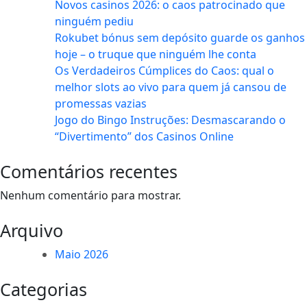
Novos casinos 2026: o caos patrocinado que
ninguém pediu
Rokubet bónus sem depósito guarde os ganhos
hoje – o truque que ninguém lhe conta
Os Verdadeiros Cúmplices do Caos: qual o
melhor slots ao vivo para quem já cansou de
promessas vazias
Jogo do Bingo Instruções: Desmascarando o
“Divertimento” dos Casinos Online
Comentários recentes
Nenhum comentário para mostrar.
Arquivo
Maio 2026
Categorias