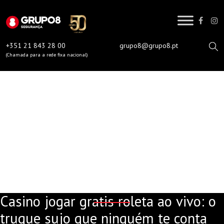
Skip
to
content
+351 21 843 28 00
grupo8@grupo8.pt
(Chamada para a rede fixa nacional)
CASINO JOGAR GRATIS
ROLETA AO VIVO: O
TRUQUE SUJO QUE
NINGUÉM TE CONTA
Casino jogar gratis roleta ao vivo: o
truque sujo que ninguém te conta