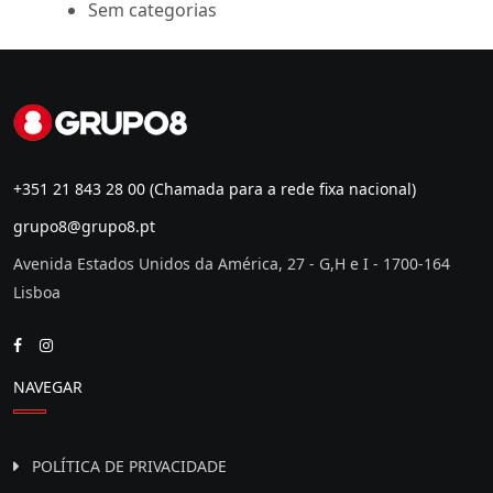
Sem categorias
+351 21 843 28 00
(Chamada para a rede fixa nacional)
grupo8@grupo8.pt
Avenida Estados Unidos da América, 27 - G,H e I - 1700-164
Lisboa
NAVEGAR
POLÍTICA DE PRIVACIDADE