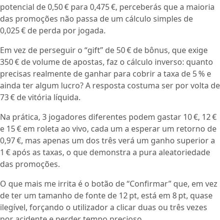
potencial de 0,50 € para 0,475 €, perceberás que a maioria
das promoções não passa de um cálculo simples de
0,025 € de perda por jogada.
Em vez de perseguir o “gift” de 50 € de bônus, que exige
350 € de volume de apostas, faz o cálculo inverso: quanto
precisas realmente de ganhar para cobrir a taxa de 5 % e
ainda ter algum lucro? A resposta costuma ser por volta de
73 € de vitória líquida.
Na prática, 3 jogadores diferentes podem gastar 10 €, 12 €
e 15 € em roleta ao vivo, cada um a esperar um retorno de
0,97 €, mas apenas um dos três verá um ganho superior a
1 € após as taxas, o que demonstra a pura aleatoriedade
das promoções.
O que mais me irrita é o botão de “Confirmar” que, em vez
de ter um tamanho de fonte de 12 pt, está em 8 pt, quase
ilegível, forçando o utilizador a clicar duas ou três vezes
por acidente e perder tempo precioso.