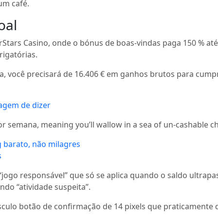
um café.
oal
Stars Casino, onde o bónus de boas‑vindas paga 150 % até 3
rigatórias.
sa, você precisará de 16.406 € em ganhos brutos para cump
ragem de dizer
r semana, meaning you’ll wallow in a sea of un‑cashable chi
 barato, não milagres
s
ogo responsável” que só se aplica quando o saldo ultrapassa
ndo “atividade suspeita”.
sculo botão de confirmação de 14 pixels que praticamente 