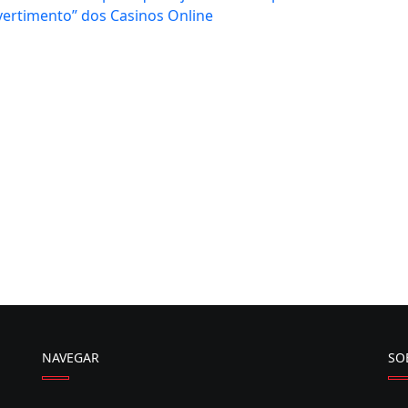
vertimento” dos Casinos Online
NAVEGAR
SO