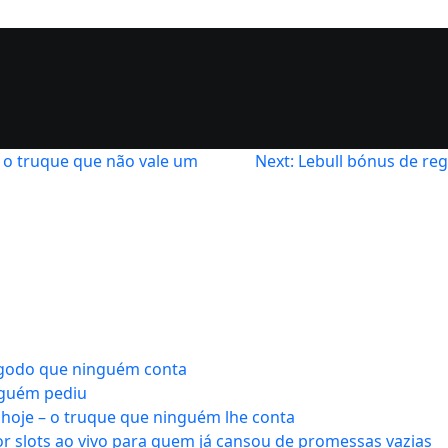
: o truque que não vale um
Next:
Lebull bónus de reg
ngodo que ninguém conta
nguém pediu
hoje – o truque que ninguém lhe conta
r slots ao vivo para quem já cansou de promessas vazias