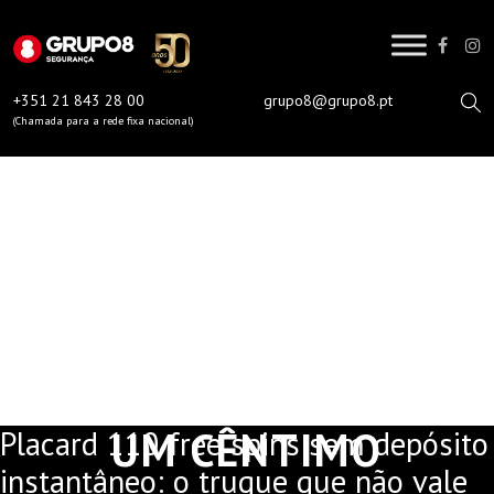
Skip
to
content
+351 21 843 28 00
grupo8@grupo8.pt
(Chamada para a rede fixa nacional)
PLACARD 110 FREE
SPINS SEM DEPÓSITO
INSTANTÂNEO: O
TRUQUE QUE NÃO VALE
UM CÊNTIMO
Placard 110 free spins sem depósito
instantâneo: o truque que não vale