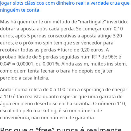
Jogar slots clássicos com dinheiro real: a verdade crua que
ninguém te conta
Mas há quem tente um método de “martingale” invertido:
dobrar a aposta após cada perda. Se começar com 0,10
euros, após 5 perdas consecutivas a aposta atinge 3,20
euros, e o próximo spin tem que ser vencedor para
recobrar todas as perdas + lucro de 0,20 euros. A
probabilidade de 5 perdas seguidas num RTP de 96% é
0,04⁵ ≈ 0,00001, ou 0,001 %. Ainda assim, muitos insistem,
como quem tenta fechar o baralho depois de já ter
perdido a casa inteira.
Andar numa roleta de 0 a 100 com a esperança de chegar
a 110 é tão realista quanto esperar que uma garrafa de
água em pleno deserto se encha sozinha. O número 110,
escolhido pelo marketing, é só um número de
conveniência, não um número de garantia.
Por que o “free” nunca é realmente