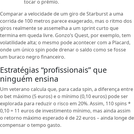
tocar o prémio.
Comparar a velocidade de um giro de Starburst a uma
corrida de 100 metros parece exagerado, mas o ritmo dos
giros realmente se assemelha a um sprint curto que
termina em queda livre. Gonzo’s Quest, por exemplo, tem
volatilidade alta; o mesmo pode acontecer com a Placard,
onde um único spin pode drenar o saldo como se fosse
um buraco negro financeiro.
Estratégias “profissionais” que
ninguém ensina
Um veterano calcula que, para cada spin, a diferença entre
o bet máximo (5 euros) e o mínimo (0,10 euros) pode ser
explorada para reduzir o risco em 20%. Assim, 110 spins *
0,10 = 11 euros de investimento mínimo, mas ainda assim
o retorno máximo esperado é de 22 euros – ainda longe de
compensar o tempo gasto.