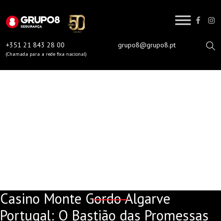
Skip
to
content
+351 21 843 28 00
grupo8@grupo8.pt
(Chamada para a rede fixa nacional)
CASINO MONTE GORDO
ALGARVE PORTUGAL: O
BASTIÃO DAS
PROMESSAS VÃS
Casino Monte Gordo Algarve
Portugal: O Bastião das Promessas