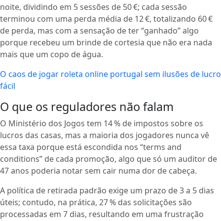
noite, dividindo em 5 sessões de 50 €; cada sessão
terminou com uma perda média de 12 €, totalizando 60 €
de perda, mas com a sensação de ter “ganhado” algo
porque recebeu um brinde de cortesia que não era nada
mais que um copo de água.
O caos de jogar roleta online portugal sem ilusões de lucro
fácil
O que os reguladores não falam
O Ministério dos Jogos tem 14 % de impostos sobre os
lucros das casas, mas a maioria dos jogadores nunca vê
essa taxa porque está escondida nos “terms and
conditions” de cada promoção, algo que só um auditor de
47 anos poderia notar sem cair numa dor de cabeça.
A política de retirada padrão exige um prazo de 3 a 5 dias
úteis; contudo, na prática, 27 % das solicitações são
processadas em 7 dias, resultando em uma frustração