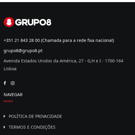
+351 21 843 28 00
(Chamada para a rede fixa nacional)
grupo8@grupo8.pt
Avenida Estados Unidos da América, 27 - G,H e I - 1700-164
Lisboa
NAVEGAR
POLÍTICA DE PRIVACIDADE
TERMOS E CONDIÇÕES