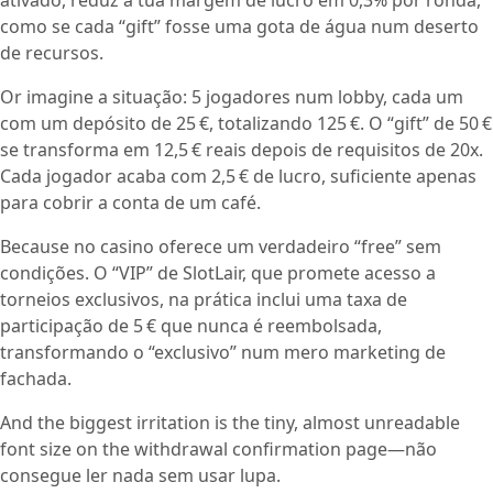
ativado, reduz a tua margem de lucro em 0,3% por ronda,
como se cada “gift” fosse uma gota de água num deserto
de recursos.
Or imagine a situação: 5 jogadores num lobby, cada um
com um depósito de 25 €, totalizando 125 €. O “gift” de 50 €
se transforma em 12,5 € reais depois de requisitos de 20x.
Cada jogador acaba com 2,5 € de lucro, suficiente apenas
para cobrir a conta de um café.
Because no casino oferece um verdadeiro “free” sem
condições. O “VIP” de SlotLair, que promete acesso a
torneios exclusivos, na prática inclui uma taxa de
participação de 5 € que nunca é reembolsada,
transformando o “exclusivo” num mero marketing de
fachada.
And the biggest irritation is the tiny, almost unreadable
font size on the withdrawal confirmation page—não
consegue ler nada sem usar lupa.