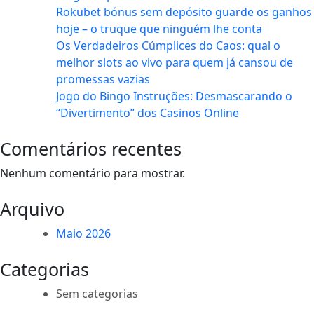
Rokubet bónus sem depósito guarde os ganhos
hoje – o truque que ninguém lhe conta
Os Verdadeiros Cúmplices do Caos: qual o
melhor slots ao vivo para quem já cansou de
promessas vazias
Jogo do Bingo Instruções: Desmascarando o
“Divertimento” dos Casinos Online
Comentários recentes
Nenhum comentário para mostrar.
Arquivo
Maio 2026
Categorias
Sem categorias