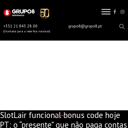
Skip
to
content
+351 21 843 28 00
grupo8@grupo8.pt
(Chamada para a rede fixa nacional)
SLOTLAIR FUNCIONAL
BONUS CODE HOJE PT:
O “PRESENTE” QUE NÃO
PAGA CONTAS
SlotLair funcional bonus code hoje
PT: o “presente” que não paga contas