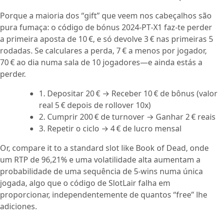
Porque a maioria dos “gift” que veem nos cabeçalhos são
pura fumaça: o código de bónus 2024‑PT‑X1 faz-te perder
a primeira aposta de 10 €, e só devolve 3 € nas primeiras 5
rodadas. Se calculares a perda, 7 € a menos por jogador,
70 € ao dia numa sala de 10 jogadores—e ainda estás a
perder.
1. Depositar 20 € → Receber 10 € de bônus (valor
real 5 € depois de rollover 10x)
2. Cumprir 200 € de turnover → Ganhar 2 € reais
3. Repetir o ciclo → 4 € de lucro mensal
Or, compare it to a standard slot like Book of Dead, onde
um RTP de 96,21% e uma volatilidade alta aumentam a
probabilidade de uma sequência de 5‑wins numa única
jogada, algo que o código de SlotLair falha em
proporcionar, independentemente de quantos “free” lhe
adiciones.