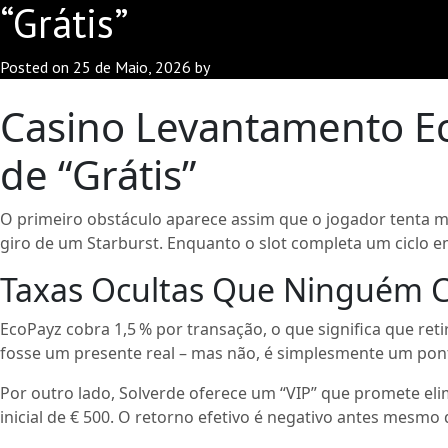
“Grátis”
Posted on
25 de Maio, 2026
by
Casino Levantamento Ec
de “Grátis”
O primeiro obstáculo aparece assim que o jogador tenta m
giro de um Starburst. Enquanto o slot completa um ciclo 
Taxas Ocultas Que Ninguém C
EcoPayz cobra 1,5 % por transação, o que significa que ret
fosse um presente real – mas não, é simplesmente um pont
Por outro lado, Solverde oferece um “VIP” que promete elimi
inicial de € 500. O retorno efetivo é negativo antes mesmo 