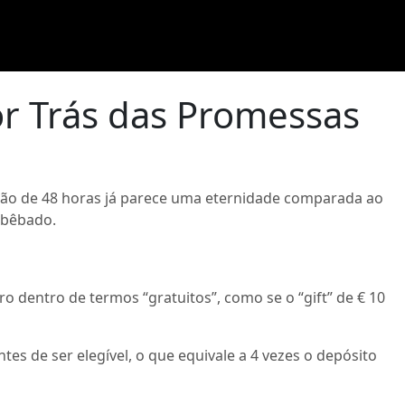
or Trás das Promessas
rão de 48 horas já parece uma eternidade comparada ao
 bêbado.
o dentro de termos “gratuitos”, como se o “gift” de € 10
tes de ser elegível, o que equivale a 4 vezes o depósito