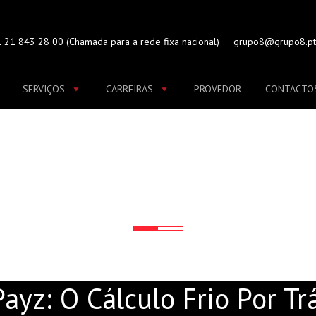
 21 843 28 00
(Chamada para a rede fixa nacional)
grupo8@grupo8.pt
SERVIÇOS
CARREIRAS
PROVEDOR
CONTACTO
TO ECOPAYZ: O CÁLCULO
PROMESSAS DE “GRÁTIS
yz: O Cálculo Frio Por Tr