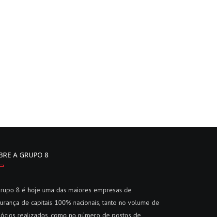
BRE A GRUPO 8
rupo 8 é hoje uma das maiores empresas de
urança de capitais 100% nacionais, tanto no volume de
ócios realizados, como no número de postos de