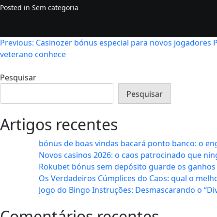
Posted in Sem categoria
Navegação
Previous:
Casinozer bónus especial para novos jogadores 
veterano conhece
de
artigos
Pesquisar
Pesquisar
Artigos recentes
bónus de boas vindas bacará ponto banco: o e
Novos casinos 2026: o caos patrocinado que ni
Rokubet bónus sem depósito guarde os ganhos 
Os Verdadeiros Cúmplices do Caos: qual o melho
Jogo do Bingo Instruções: Desmascarando o “Di
Comentários recentes