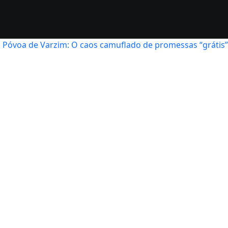
o Póvoa de Varzim: O caos camuflado de promessas “grátis”