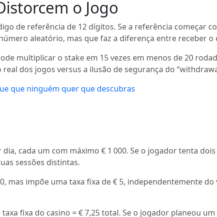
Distorcem o Jogo
igo de referência de 12 dígitos. Se a referência começar 
 número aleatório, mas que faz a diferença entre receber o
ode multiplicar o stake em 15 vezes em menos de 20 rodada
o real dos jogos versus a ilusão de segurança do “withdrawa
uque que ninguém quer que descubras
r dia, cada um com máximo € 1 000. Se o jogador tenta dois
as sessões distintas.
0, mas impõe uma taxa fixa de € 5, independentemente do val
e taxa fixa do casino = € 7,25 total. Se o jogador planeou u