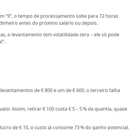
com “9”, o tempo de processamento sobe para 72 horas
 dinheiro antes do próximo salário ou depois.
s, o levantamento tem volatilidade zero – ele só pode
l”.
 levantamentos de € 800 e um de € 600, o terceiro falha
or. Assim, retirar € 100 custa € 5 – 5 % da quantia, quase
m lucro de € 10, o custo já consome 73 % do ganho potencial.