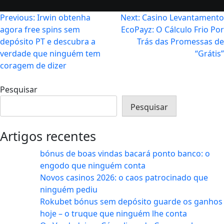
Navegação
Previous:
Irwin obtenha
Next:
Casino Levantamento
agora free spins sem
EcoPayz: O Cálculo Frio Por
de
depósito PT e descubra a
Trás das Promessas de
artigos
verdade que ninguém tem
“Grátis”
coragem de dizer
Pesquisar
Pesquisar
Artigos recentes
bónus de boas vindas bacará ponto banco: o
engodo que ninguém conta
Novos casinos 2026: o caos patrocinado que
ninguém pediu
Rokubet bónus sem depósito guarde os ganhos
hoje – o truque que ninguém lhe conta