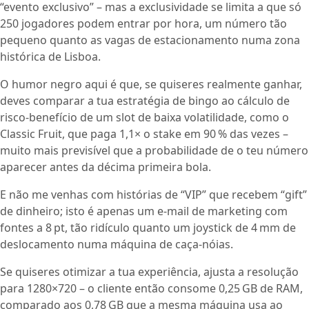
“evento exclusivo” – mas a exclusividade se limita a que só
250 jogadores podem entrar por hora, um número tão
pequeno quanto as vagas de estacionamento numa zona
histórica de Lisboa.
O humor negro aqui é que, se quiseres realmente ganhar,
deves comparar a tua estratégia de bingo ao cálculo de
risco‑benefício de um slot de baixa volatilidade, como o
Classic Fruit, que paga 1,1× o stake em 90 % das vezes –
muito mais previsível que a probabilidade de o teu número
aparecer antes da décima primeira bola.
E não me venhas com histórias de “VIP” que recebem “gift”
de dinheiro; isto é apenas um e‑mail de marketing com
fontes a 8 pt, tão ridículo quanto um joystick de 4 mm de
deslocamento numa máquina de caça‑nóias.
Se quiseres otimizar a tua experiência, ajusta a resolução
para 1280×720 – o cliente então consome 0,25 GB de RAM,
comparado aos 0,78 GB que a mesma máquina usa ao