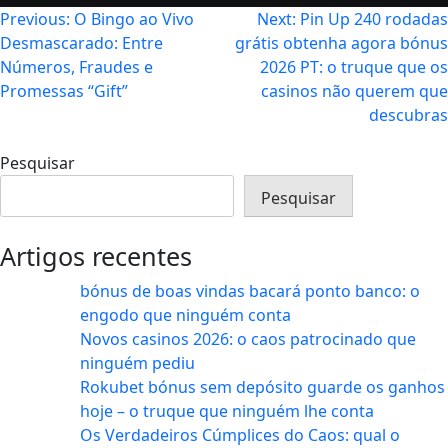
Navegação
Previous:
O Bingo ao Vivo
Next:
Pin Up 240 rodadas
Desmascarado: Entre
grátis obtenha agora bónus
de
Números, Fraudes e
2026 PT: o truque que os
artigos
Promessas “Gift”
casinos não querem que
descubras
Pesquisar
Pesquisar
Artigos recentes
bónus de boas vindas bacará ponto banco: o
engodo que ninguém conta
Novos casinos 2026: o caos patrocinado que
ninguém pediu
Rokubet bónus sem depósito guarde os ganhos
hoje – o truque que ninguém lhe conta
Os Verdadeiros Cúmplices do Caos: qual o