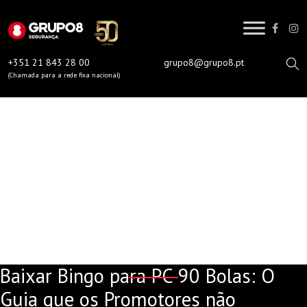
Skip
to
content
+351 21 843 28 00
grupo8@grupo8.pt
(Chamada para a rede fixa nacional)
BAIXAR BINGO PARA PC
90 BOLAS: O GUIA QUE
OS PROMOTORES NÃO
QUEREM QUE VEJAS
Baixar Bingo para PC 90 Bolas: O
Guia que os Promotores não