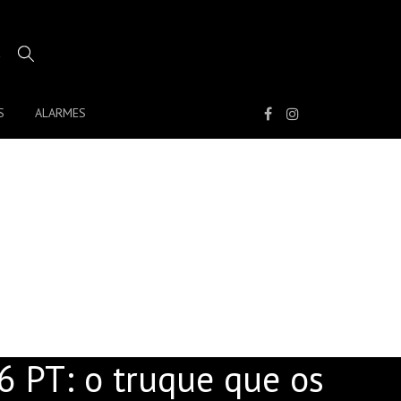
S
ALARMES
RA BÓNUS 2026 PT: O
 QUE DESCUBRAS
6 PT: o truque que os