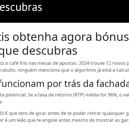
escubras
tis obtenha agora bónus
 que descubras
 o café frio nas mesas de apostas. 2024 trouxe 12 novos p
ratuito, ninguém menciona que o algoritmo já está a calcul
uncionam por trás da fachad
ta potencial. Se a taxa de retorno (RTP) média for 96%, o v
a.
 720 € que tens de girar antes de te poder retirar quaisqu
over é um leão que te engole antes mesmo de mostrar as gar