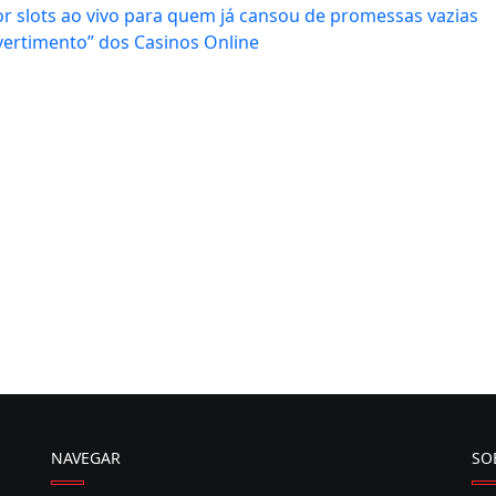
r slots ao vivo para quem já cansou de promessas vazias
vertimento” dos Casinos Online
NAVEGAR
SO