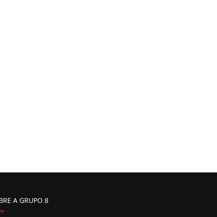
BRE A GRUPO 8