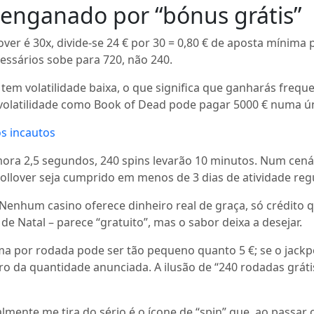
r enganado por “bónus grátis”
llover é 30x, divide‑se 24 € por 30 = 0,80 € de aposta mínim
essários sobe para 720, não 240.
st tem volatilidade baixa, o que significa que ganharás fre
a volatilidade como Book of Dead pode pagar 5000 € numa ún
s incautos
emora 2,5 segundos, 240 spins levarão 10 minutos. Num cen
ollover seja cumprido em menos de 3 dias de atividade regu
. Nenhum casino oferece dinheiro real de graça, só crédito
 Natal – parece “gratuito”, mas o sabor deixa a desejar.
a por rodada pode ser tão pequeno quanto 5 €; se o jackpot
dobro da quantidade anunciada. A ilusão de “240 rodadas gr
lmente me tira do sério é o ícone de “spin” que, ao passar 