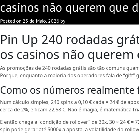
casinos não querem que d
Posted on
25 de Maio, 2026
by
Pin Up 240 rodadas grá
os casinos não querem
As promoções de 240 rodadas grátis são tão comuns quanto
Porque, enquanto a maioria dos operadores fala de “gift” g
Como os números realmente f
Num cálculo simples, 240 spins a 0,10 € cada = 24 € de apos
cerca de 2%, e ficam 22,58 €. Não é magia, é matemática fri
E então chega a “condição de rollover” de 30x. 30 × 24 € =
spin pode gerar até 5000x a aposta, a volatilidade do roll