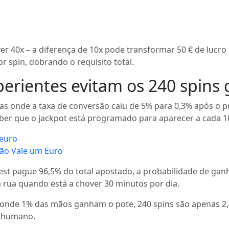
er 40x – a diferença de 10x pode transformar 50 € de lucro 
or spin, dobrando o requisito total.
erientes evitam os 240 spins 
s onde a taxa de conversão caiu de 5% para 0,3% após o pr
eber que o jackpot está programado para aparecer a cada 1
 euro
Não Vale um Euro
pague 96,5% do total apostado, a probabilidade de ganhar
 rua quando está a chover 30 minutos por dia.
onde 1% das mãos ganham o pote, 240 spins são apenas 2,
r humano.