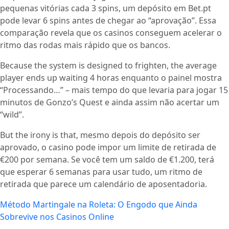
pequenas vitórias cada 3 spins, um depósito em Bet.pt
pode levar 6 spins antes de chegar ao “aprovação”. Essa
comparação revela que os casinos conseguem acelerar o
ritmo das rodas mais rápido que os bancos.
Because the system is designed to frighten, the average
player ends up waiting 4 horas enquanto o painel mostra
“Processando…” – mais tempo do que levaria para jogar 15
minutos de Gonzo’s Quest e ainda assim não acertar um
“wild”.
But the irony is that, mesmo depois do depósito ser
aprovado, o casino pode impor um limite de retirada de
€200 por semana. Se você tem um saldo de €1.200, terá
que esperar 6 semanas para usar tudo, um ritmo de
retirada que parece um calendário de aposentadoria.
Método Martingale na Roleta: O Engodo que Ainda
Sobrevive nos Casinos Online