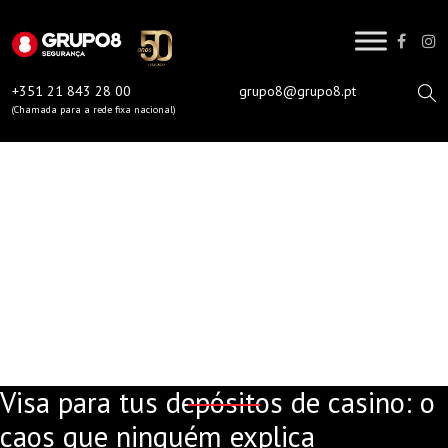
Skip
to
content
+351 21 843 28 00
grupo8@grupo8.pt
(Chamada para a rede fixa nacional)
VISA PARA TUS
DEPÓSITOS DE CASINO:
O CAOS QUE NINGUÉM
EXPLICA
Visa para tus depósitos de casino: o
caos que ninguém explica