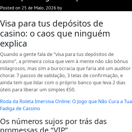
Posted on
25 de Maio, 2026
by
Visa para tus depósitos de
casino: o caos que ninguém
explica
Quando a gente fala de “visa para tus depósitos de
casino”, a primeira coisa que vem à mente não são bônus
milagrosos, mas sim a burocracia que faria até um auditor
chorar. 7 passos de validação, 3 telas de confirmação, e
ainda tem que lidar com o próprio banco que leva 2 dias
úteis para liberar um simples €50.
Roda da Roleta Imersiva Online: O Jogo que Não Cura a Tua
Fadiga de Cassino
Os números sujos por trás das
promessas de “VIP”