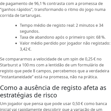
de pagamento de 96,1 % contrasta com a promessa de
“ganhos rápidos”, transformando o ritmo do jogo numa
corrida de tartarugas.
Tempo médio de registo real: 2 minutos e 34
segundos.
Taxa de abandono após o primeiro spin: 68 %.
Valor médio perdido por jogador não registado:
3,42 €.
Se compararmos a velocidade de um spin de 0,25 € no
Starburst a 100 ms com a lentidão de um formulário de
registo que pede 8 campos, percebemos que a verdadeira
“instantaneidade” está na promessa, não na prática.
Como a ausência de registo afeta as
estratégias de risco
Um jogador que pensa que pode usar 0,50 € como banca
inicial vai rapidamente descobrir que a variação de um