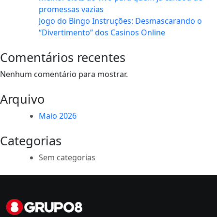
promessas vazias
Jogo do Bingo Instruções: Desmascarando o
“Divertimento” dos Casinos Online
Comentários recentes
Nenhum comentário para mostrar.
Arquivo
Maio 2026
Categorias
Sem categorias