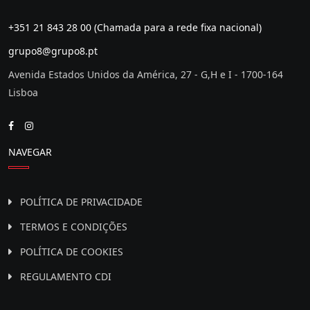
+351 21 843 28 00
(Chamada para a rede fixa nacional)
grupo8@grupo8.pt
Avenida Estados Unidos da América, 27 - G,H e I - 1700-164
Lisboa
NAVEGAR
POLÍTICA DE PRIVACIDADE
TERMOS E CONDIÇÕES
POLÍTICA DE COOKIES
REGULAMENTO CDI