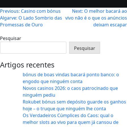
Navegação
Previous:
Casino com bónus
Next:
O melhor bacará ao
Algarve: O Lado Sombrio das
vivo não é o que os anúncios
de
Promessas de Ouro
deixam escapar
artigos
Pesquisar
Pesquisar
Artigos recentes
bónus de boas vindas bacará ponto banco: o
engodo que ninguém conta
Novos casinos 2026: o caos patrocinado que
ninguém pediu
Rokubet bónus sem depósito guarde os ganhos
hoje – o truque que ninguém lhe conta
Os Verdadeiros Cúmplices do Caos: qual o
melhor slots ao vivo para quem já cansou de