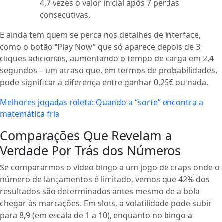
4,7 vezes o valor inicial após 7 perdas
consecutivas.
E ainda tem quem se perca nos detalhes de interface,
como o botão “Play Now” que só aparece depois de 3
cliques adicionais, aumentando o tempo de carga em 2,4
segundos – um atraso que, em termos de probabilidades,
pode significar a diferença entre ganhar 0,25€ ou nada.
Melhores jogadas roleta: Quando a “sorte” encontra a
matemática fria
Comparações Que Revelam a
Verdade Por Trás dos Números
Se compararmos o vídeo bingo a um jogo de craps onde o
número de lançamentos é limitado, vemos que 42% dos
resultados são determinados antes mesmo de a bola
chegar às marcações. Em slots, a volatilidade pode subir
para 8,9 (em escala de 1 a 10), enquanto no bingo a