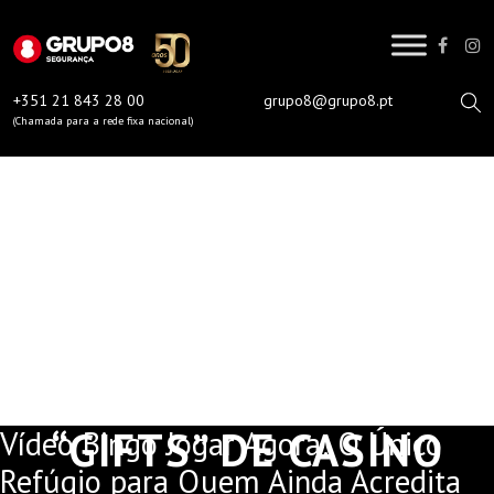
Skip
to
content
+351 21 843 28 00
grupo8@grupo8.pt
(Chamada para a rede fixa nacional)
VÍDEO BINGO JOGAR
AGORA: O ÚNICO
REFÚGIO PARA QUEM
AINDA ACREDITA EM
“GIFTS” DE CASINO
Vídeo Bingo Jogar Agora: O Único
Refúgio para Quem Ainda Acredita