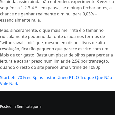
Se ainda assim ainda não entendeu, experimente 3 vezes a
sequência 1‑2‑3‑4‑5 sem pausa; se o bingo fechar antes, a
chance de ganhar realmente diminui para 0,03% –
essencialmente nula.
Mas, sinceramente, o que mais me irrita é o tamanho
ridiculamente pequeno da fonte usada nos termos de
“withdrawal limit” que, mesmo em dispositivos de alta
resolução, fica tão pequeno que parece escrito com um
lápis de cor gasto. Basta um piscar de olhos para perder a
leitura e acabar preso num limiar de 2,5€ por transação,
quando o resto do site parece uma vitrine de 1080p.
Starbets 70 Free Spins Instantâneo PT: O Truque Que Não
Vale Nada
Posted in Sem categoria