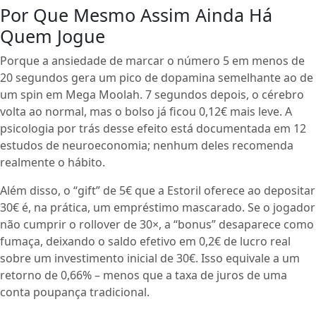
Por Que Mesmo Assim Ainda Há
Quem Jogue
Porque a ansiedade de marcar o número 5 em menos de
20 segundos gera um pico de dopamina semelhante ao de
um spin em Mega Moolah. 7 segundos depois, o cérebro
volta ao normal, mas o bolso já ficou 0,12€ mais leve. A
psicologia por trás desse efeito está documentada em 12
estudos de neuroeconomia; nenhum deles recomenda
realmente o hábito.
Além disso, o “gift” de 5€ que a Estoril oferece ao depositar
30€ é, na prática, um empréstimo mascarado. Se o jogador
não cumprir o rollover de 30×, a “bonus” desaparece como
fumaça, deixando o saldo efetivo em 0,2€ de lucro real
sobre um investimento inicial de 30€. Isso equivale a um
retorno de 0,66% – menos que a taxa de juros de uma
conta poupança tradicional.