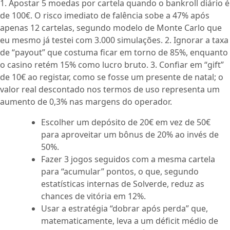
1. Apostar 5 moedas por cartela quando o bankroll diário é
de 100€. O risco imediato de falência sobe a 47% após
apenas 12 cartelas, segundo modelo de Monte Carlo que
eu mesmo já testei com 3.000 simulações. 2. Ignorar a taxa
de “payout” que costuma ficar em torno de 85%, enquanto
o casino retém 15% como lucro bruto. 3. Confiar em “gift”
de 10€ ao registar, como se fosse um presente de natal; o
valor real descontado nos termos de uso representa um
aumento de 0,3% nas margens do operador.
Escolher um depósito de 20€ em vez de 50€
para aproveitar um bônus de 20% ao invés de
50%.
Fazer 3 jogos seguidos com a mesma cartela
para “acumular” pontos, o que, segundo
estatísticas internas de Solverde, reduz as
chances de vitória em 12%.
Usar a estratégia “dobrar após perda” que,
matematicamente, leva a um déficit médio de