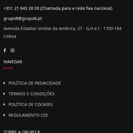
+351 21 843 28 00
(Chamada para a rede fixa nacional)
grupo8@grupo8.pt
Avenida Estados Unidos da América, 27 - G,H e I - 1700-164
Lisboa
NAVEGAR
POLÍTICA DE PRIVACIDADE
TERMOS E CONDIÇÕES
POLÍTICA DE COOKIES
REGULAMENTO CDI
SOBRE A GRUPO 8