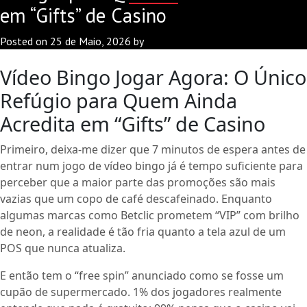
em “Gifts” de Casino
Posted on
25 de Maio, 2026
by
Vídeo Bingo Jogar Agora: O Único
Refúgio para Quem Ainda
Acredita em “Gifts” de Casino
Primeiro, deixa-me dizer que 7 minutos de espera antes de
entrar num jogo de vídeo bingo já é tempo suficiente para
perceber que a maior parte das promoções são mais
vazias que um copo de café descafeinado. Enquanto
algumas marcas como Betclic prometem “VIP” com brilho
de neon, a realidade é tão fria quanto a tela azul de um
POS que nunca atualiza.
E então tem o “free spin” anunciado como se fosse um
cupão de supermercado. 1% dos jogadores realmente