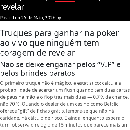
revelar
Posted on
25 de Maio, 2026
by
Truques para ganhar na poker
ao vivo que ninguém tem
coragem de revelar
Não se deixe enganar pelos “VIP” e
pelos brindes baratos
O primeiro truque não é mágico, é estatístico: calcule a
probabilidade de acertar um flush quando tem duas cartas
de paus na mão e o flop traz mais duas — 0,7 % de chance,
não 70 %. Quando o dealer de um casino como Betclic
oferece “gift” de fichas grátis, lembre‑se que não há
caridade, há cálculo de risco. E ainda, enquanto espera o
turn, observa o relógio de 15 minutos que parece mais um