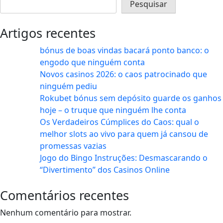
Pesquisar
Artigos recentes
bónus de boas vindas bacará ponto banco: o
engodo que ninguém conta
Novos casinos 2026: o caos patrocinado que
ninguém pediu
Rokubet bónus sem depósito guarde os ganhos
hoje – o truque que ninguém lhe conta
Os Verdadeiros Cúmplices do Caos: qual o
melhor slots ao vivo para quem já cansou de
promessas vazias
Jogo do Bingo Instruções: Desmascarando o
“Divertimento” dos Casinos Online
Comentários recentes
Nenhum comentário para mostrar.