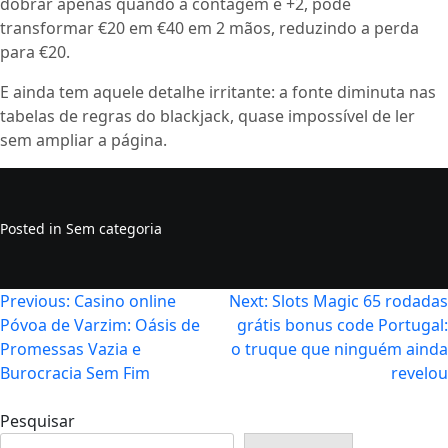
dobrar apenas quando a contagem é +2, pode
transformar €20 em €40 em 2 mãos, reduzindo a perda
para €20.
E ainda tem aquele detalhe irritante: a fonte diminuta nas
tabelas de regras do blackjack, quase impossível de ler
sem ampliar a página.
Posted in Sem categoria
Navegação
Previous:
Casino online
Next:
Slots Magic 65 rodadas
Póvoa de Varzim: Oásis de
grátis bonus code Portugal:
de
Promessas Vazia e
o truque que ninguém ainda
artigos
Burocracia Sem Fim
revelou
Pesquisar