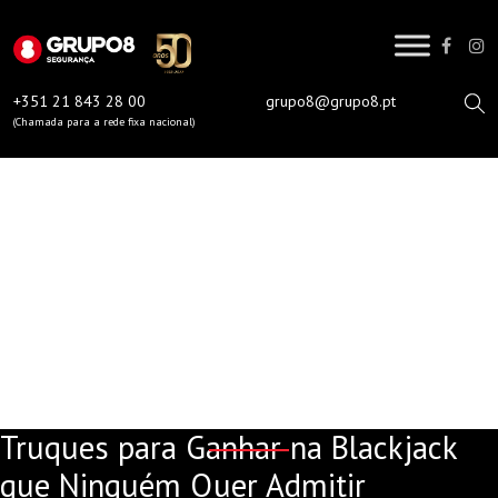
Skip
to
content
+351 21 843 28 00
grupo8@grupo8.pt
(Chamada para a rede fixa nacional)
TRUQUES PARA
GANHAR NA BLACKJACK
QUE NINGUÉM QUER
ADMITIR
Truques para Ganhar na Blackjack
que Ninguém Quer Admitir