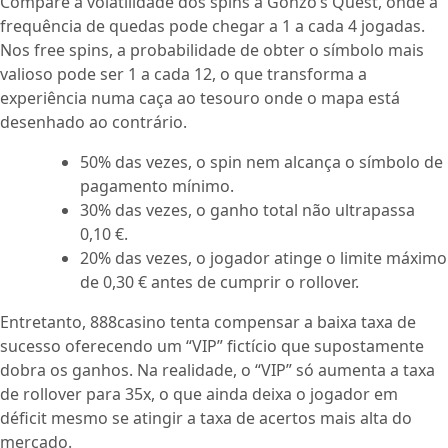
Compare a volatilidade dos spins a Gonzo’s Quest, onde a
frequência de quedas pode chegar a 1 a cada 4 jogadas.
Nos free spins, a probabilidade de obter o símbolo mais
valioso pode ser 1 a cada 12, o que transforma a
experiência numa caça ao tesouro onde o mapa está
desenhado ao contrário.
50% das vezes, o spin nem alcança o símbolo de
pagamento mínimo.
30% das vezes, o ganho total não ultrapassa
0,10 €.
20% das vezes, o jogador atinge o limite máximo
de 0,30 € antes de cumprir o rollover.
Entretanto, 888casino tenta compensar a baixa taxa de
sucesso oferecendo um “VIP” fictício que supostamente
dobra os ganhos. Na realidade, o “VIP” só aumenta a taxa
de rollover para 35x, o que ainda deixa o jogador em
déficit mesmo se atingir a taxa de acertos mais alta do
mercado.