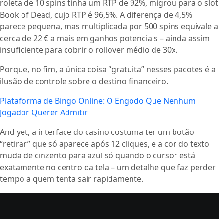
roleta de 10 spins tinha um RTP de 92%, migrou para o slot
Book of Dead, cujo RTP é 96,5%. A diferença de 4,5%
parece pequena, mas multiplicada por 500 spins equivale a
cerca de 22 € a mais em ganhos potenciais – ainda assim
insuficiente para cobrir o rollover médio de 30x.
Porque, no fim, a única coisa “gratuita” nesses pacotes é a
ilusão de controle sobre o destino financeiro.
Plataforma de Bingo Online: O Engodo Que Nenhum
Jogador Querer Admitir
And yet, a interface do casino costuma ter um botão
“retirar” que só aparece após 12 cliques, e a cor do texto
muda de cinzento para azul só quando o cursor está
exatamente no centro da tela – um detalhe que faz perder
tempo a quem tenta sair rapidamente.