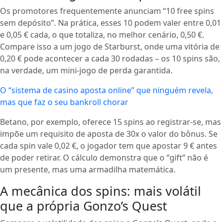
Os promotores frequentemente anunciam “10 free spins
sem depósito”. Na prática, esses 10 podem valer entre 0,01
e 0,05 € cada, o que totaliza, no melhor cenário, 0,50 €.
Compare isso a um jogo de Starburst, onde uma vitória de
0,20 € pode acontecer a cada 30 rodadas – os 10 spins são,
na verdade, um mini‑jogo de perda garantida.
O “sistema de casino aposta online” que ninguém revela,
mas que faz o seu bankroll chorar
Betano, por exemplo, oferece 15 spins ao registrar-se, mas
impõe um requisito de aposta de 30x o valor do bônus. Se
cada spin vale 0,02 €, o jogador tem que apostar 9 € antes
de poder retirar. O cálculo demonstra que o “gift” não é
um presente, mas uma armadilha matemática.
A mecânica dos spins: mais volátil
que a própria Gonzo’s Quest