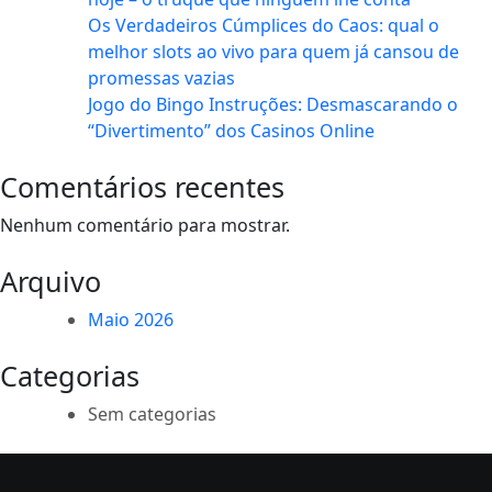
Os Verdadeiros Cúmplices do Caos: qual o
melhor slots ao vivo para quem já cansou de
promessas vazias
Jogo do Bingo Instruções: Desmascarando o
“Divertimento” dos Casinos Online
Comentários recentes
Nenhum comentário para mostrar.
Arquivo
Maio 2026
Categorias
Sem categorias