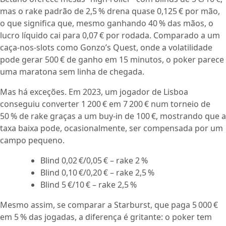
mas o rake padrão de 2,5 % drena quase 0,125 € por mão,
o que significa que, mesmo ganhando 40 % das mãos, o
lucro líquido cai para 0,07 € por rodada. Comparado a um
caça‑nos‑slots como Gonzo’s Quest, onde a volatilidade
pode gerar 500 € de ganho em 15 minutos, o poker parece
uma maratona sem linha de chegada.
Mas há exceções. Em 2023, um jogador de Lisboa
conseguiu converter 1 200 € em 7 200 € num torneio de
50 % de rake graças a um buy‑in de 100 €, mostrando que a
taxa baixa pode, ocasionalmente, ser compensada por um
campo pequeno.
Blind 0,02 €/0,05 € – rake 2 %
Blind 0,10 €/0,20 € – rake 2,5 %
Blind 5 €/10 € – rake 2,5 %
Mesmo assim, se comparar a Starburst, que paga 5 000 €
em 5 % das jogadas, a diferença é gritante: o poker tem