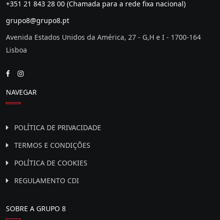
+351 21 843 28 00
(Chamada para a rede fixa nacional)
grupo8@grupo8.pt
Avenida Estados Unidos da América, 27 - G,H e I - 1700-164
Lisboa
NAVEGAR
POLÍTICA DE PRIVACIDADE
TERMOS E CONDIÇÕES
POLÍTICA DE COOKIES
REGULAMENTO CDI
SOBRE A GRUPO 8