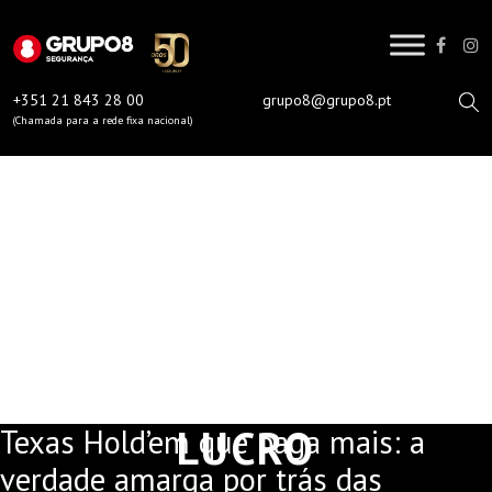
Skip
to
content
+351 21 843 28 00
grupo8@grupo8.pt
(Chamada para a rede fixa nacional)
TEXAS HOLD’EM QUE
PAGA MAIS: A VERDADE
AMARGA POR TRÁS
DAS PROMESSAS DE
LUCRO
Texas Hold’em que paga mais: a
verdade amarga por trás das