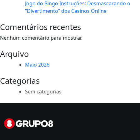
Jogo do Bingo Instruções: Desmascarando o
“Divertimento” dos Casinos Online
Comentários recentes
Nenhum comentário para mostrar.
Arquivo
Maio 2026
Categorias
Sem categorias