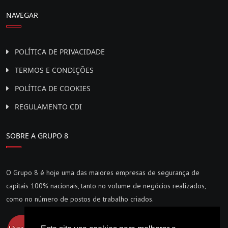
NAVEGAR
POLÍTICA DE PRIVACIDADE
TERMOS E CONDIÇÕES
POLÍTICA DE COOKIES
REGULAMENTO CDI
SOBRE A GRUPO 8
O Grupo 8 é hoje uma das maiores empresas de segurança de
capitais 100% nacionais, tanto no volume de negócios realizados,
como no número de postos de trabalho criados.