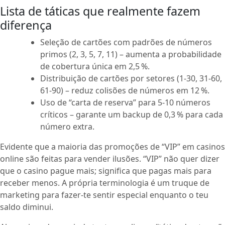
Lista de táticas que realmente fazem
diferença
Seleção de cartões com padrões de números
primos (2, 3, 5, 7, 11) – aumenta a probabilidade
de cobertura única em 2,5 %.
Distribuição de cartões por setores (1‑30, 31‑60,
61‑90) – reduz colisões de números em 12 %.
Uso de “carta de reserva” para 5‑10 números
críticos – garante um backup de 0,3 % para cada
número extra.
Evidente que a maioria das promoções de “VIP” em casinos
online são feitas para vender ilusões. “VIP” não quer dizer
que o casino pague mais; significa que pagas mais para
receber menos. A própria terminologia é um truque de
marketing para fazer-te sentir especial enquanto o teu
saldo diminui.