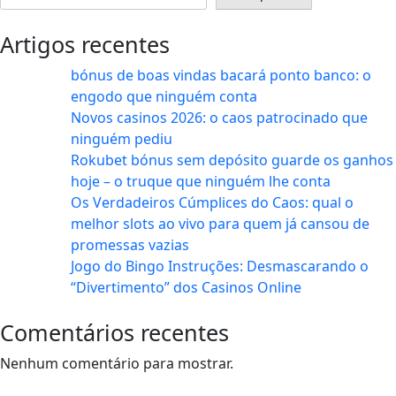
Artigos recentes
bónus de boas vindas bacará ponto banco: o
engodo que ninguém conta
Novos casinos 2026: o caos patrocinado que
ninguém pediu
Rokubet bónus sem depósito guarde os ganhos
hoje – o truque que ninguém lhe conta
Os Verdadeiros Cúmplices do Caos: qual o
melhor slots ao vivo para quem já cansou de
promessas vazias
Jogo do Bingo Instruções: Desmascarando o
“Divertimento” dos Casinos Online
Comentários recentes
Nenhum comentário para mostrar.