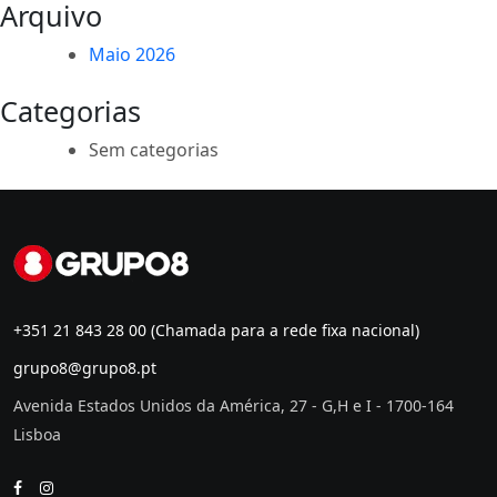
Arquivo
Maio 2026
Categorias
Sem categorias
+351 21 843 28 00
(Chamada para a rede fixa nacional)
grupo8@grupo8.pt
Avenida Estados Unidos da América, 27 - G,H e I - 1700-164
Lisboa