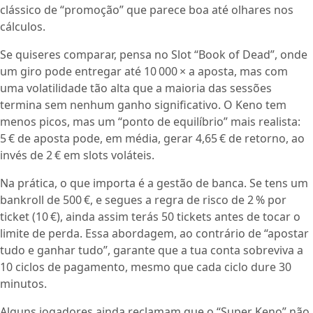
clássico de “promoção” que parece boa até olhares nos
cálculos.
Se quiseres comparar, pensa no Slot “Book of Dead”, onde
um giro pode entregar até 10 000 × a aposta, mas com
uma volatilidade tão alta que a maioria das sessões
termina sem nenhum ganho significativo. O Keno tem
menos picos, mas um “ponto de equilíbrio” mais realista:
5 € de aposta pode, em média, gerar 4,65 € de retorno, ao
invés de 2 € em slots voláteis.
Na prática, o que importa é a gestão de banca. Se tens um
bankroll de 500 €, e segues a regra de risco de 2 % por
ticket (10 €), ainda assim terás 50 tickets antes de tocar o
limite de perda. Essa abordagem, ao contrário de “apostar
tudo e ganhar tudo”, garante que a tua conta sobreviva a
10 ciclos de pagamento, mesmo que cada ciclo dure 30
minutos.
Alguns jogadores ainda reclamam que o “Super Keno” não