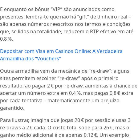
E enquanto os bônus “VIP” são anunciados como
presentes, lembra-te que não há “gift” de dinheiro real –
são apenas números reescritos nos termos e condições
que, se lidos na totalidade, reduzem o RTP efetivo em até
0,8 %.
Depositar com Visa em Casinos Online: A Verdadeira
Armadilha dos “Vouchers”
Outra armadilha vem da mecânica de “re‑draw”: alguns
sites permitem escolher “re‑draw” após o primeiro
resultado; ao pagar 2 € por re‑draw, aumentas a chance de
acertar um número extra em 0,4 %, mas pagas 0,8 € extra
por cada tentativa – matematicamente um prejuízo
garantido.
Para ilustrar, imagina que jogas 20 € por sessão e usas 3
re‑draws a 2 € cada. O custo total sobe para 26 €, mas o
ganho médio adicional é de apenas 0,12 €. Um exemplo