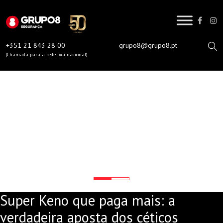
Skip
to
content
+351 21 843 28 00
grupo8@grupo8.pt
(Chamada para a rede fixa nacional)
SUPER KENO QUE PAGA
MAIS: A VERDADEIRA
APOSTA DOS CÉTICOS
Super Keno que paga mais: a
verdadeira aposta dos céticos