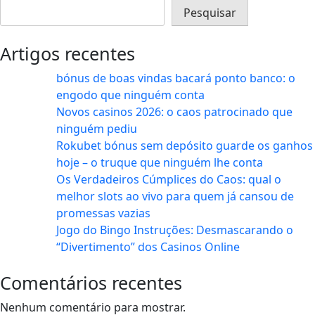
Pesquisar
Artigos recentes
bónus de boas vindas bacará ponto banco: o
engodo que ninguém conta
Novos casinos 2026: o caos patrocinado que
ninguém pediu
Rokubet bónus sem depósito guarde os ganhos
hoje – o truque que ninguém lhe conta
Os Verdadeiros Cúmplices do Caos: qual o
melhor slots ao vivo para quem já cansou de
promessas vazias
Jogo do Bingo Instruções: Desmascarando o
“Divertimento” dos Casinos Online
Comentários recentes
Nenhum comentário para mostrar.