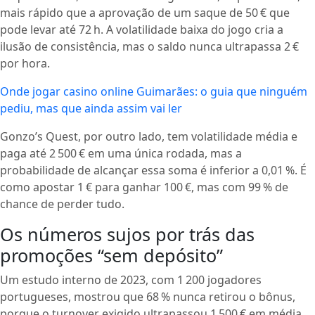
mais rápido que a aprovação de um saque de 50 € que
pode levar até 72 h. A volatilidade baixa do jogo cria a
ilusão de consistência, mas o saldo nunca ultrapassa 2 €
por hora.
Onde jogar casino online Guimarães: o guia que ninguém
pediu, mas que ainda assim vai ler
Gonzo’s Quest, por outro lado, tem volatilidade média e
paga até 2 500 € em uma única rodada, mas a
probabilidade de alcançar essa soma é inferior a 0,01 %. É
como apostar 1 € para ganhar 100 €, mas com 99 % de
chance de perder tudo.
Os números sujos por trás das
promoções “sem depósito”
Um estudo interno de 2023, com 1 200 jogadores
portugueses, mostrou que 68 % nunca retirou o bônus,
porque o turnover exigido ultrapassou 1 500 € em média.