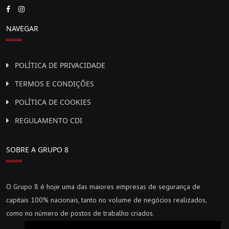
NAVEGAR
POLÍTICA DE PRIVACIDADE
TERMOS E CONDIÇÕES
POLÍTICA DE COOKIES
REGULAMENTO CDI
SOBRE A GRUPO 8
O Grupo 8 é hoje uma das maiores empresas de segurança de
capitais 100% nacionais, tanto no volume de negócios realizados,
como no número de postos de trabalho criados.