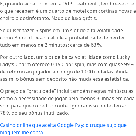
E, quando achar que tem a “VIP treatment”, lembre‑se que
o que recebem é um quarto de motel com cortinas novas e
cheiro a desinfetante. Nada de luxo grátis.
Se quiser fazer 5 spins em um slot de alta volatilidade
como Book of Dead, calcule a probabilidade de perder
tudo em menos de 2 minutos: cerca de 63 %.
Por outro lado, um slot de baixa volatilidade como Lucky
Lady’s Charm oferece 0,15 € por spin, mas com quase 99 %
de retorno ao jogador ao longo de 1 000 rodadas. Ainda
assim, o bónus sem depósito não muda essa estatística.
O preço da “gratuidade” inclui também regras minúsculas,
como a necessidade de jogar pelo menos 3 linhas em cada
spin para que o crédito conte. Ignorar isso pode deixar
78 % do seu bónus inutilizado.
Casino online que aceita Google Pay: o truque sujo que
ninguém lhe conta