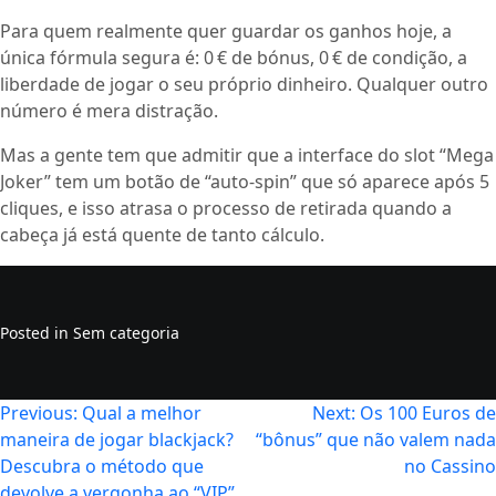
Para quem realmente quer guardar os ganhos hoje, a
única fórmula segura é: 0 € de bónus, 0 € de condição, a
liberdade de jogar o seu próprio dinheiro. Qualquer outro
número é mera distração.
Mas a gente tem que admitir que a interface do slot “Mega
Joker” tem um botão de “auto‑spin” que só aparece após 5
cliques, e isso atrasa o processo de retirada quando a
cabeça já está quente de tanto cálculo.
Posted in Sem categoria
Navegação
Previous:
Qual a melhor
Next:
Os 100 Euros de
maneira de jogar blackjack?
“bônus” que não valem nada
de
Descubra o método que
no Cassino
artigos
devolve a vergonha ao “VIP”