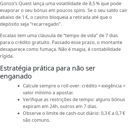
Gonzo’s Quest lança uma volatilidade de 8,5 % que pode
evaporar o seu bónus em poucos spins. Se o seu saldo cair
abaixo de 1 €, o casino bloqueia a retirada até que o
depósito seja “recarregado”.
Escalao tem uma cláusula de “tempo de vida” de 7 dias
para o crédito gratuito. Passado esse prazo, o montante
desaparece como fumaça. Não é magia, é contabilidade
rígida.
Estratégia prática para não ser
enganado
Calcule sempre o roll‑over: crédito × exigência =
valor mínimo a apostar.
Verifique as restrições de tempo: alguns bónus
expiram em 24h, outros em 7 dias.
Observe o limite de cash‑out diário: 0,3 € a 0,7 €
são comuns.