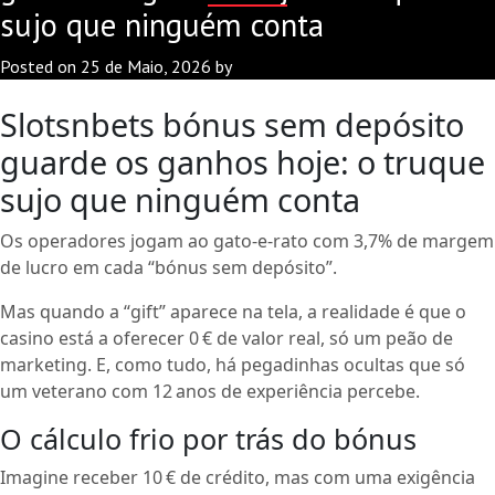
sujo que ninguém conta
Posted on
25 de Maio, 2026
by
Slotsnbets bónus sem depósito
guarde os ganhos hoje: o truque
sujo que ninguém conta
Os operadores jogam ao gato‑e‑rato com 3,7% de margem
de lucro em cada “bónus sem depósito”.
Mas quando a “gift” aparece na tela, a realidade é que o
casino está a oferecer 0 € de valor real, só um peão de
marketing. E, como tudo, há pegadinhas ocultas que só
um veterano com 12 anos de experiência percebe.
O cálculo frio por trás do bónus
Imagine receber 10 € de crédito, mas com uma exigência