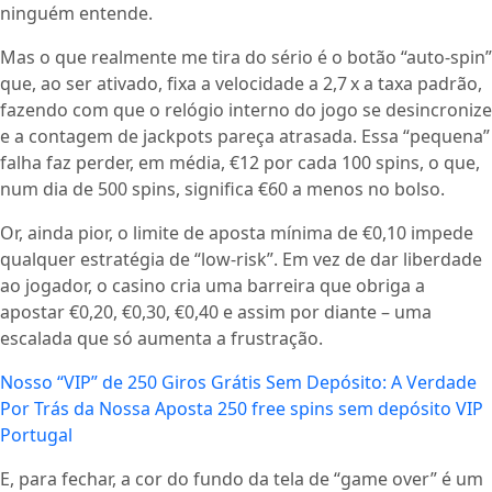
ninguém entende.
Mas o que realmente me tira do sério é o botão “auto‑spin”
que, ao ser ativado, fixa a velocidade a 2,7 x a taxa padrão,
fazendo com que o relógio interno do jogo se desincronize
e a contagem de jackpots pareça atrasada. Essa “pequena”
falha faz perder, em média, €12 por cada 100 spins, o que,
num dia de 500 spins, significa €60 a menos no bolso.
Or, ainda pior, o limite de aposta mínima de €0,10 impede
qualquer estratégia de “low‑risk”. Em vez de dar liberdade
ao jogador, o casino cria uma barreira que obriga a
apostar €0,20, €0,30, €0,40 e assim por diante – uma
escalada que só aumenta a frustração.
Nosso “VIP” de 250 Giros Grátis Sem Depósito: A Verdade
Por Trás da Nossa Aposta 250 free spins sem depósito VIP
Portugal
E, para fechar, a cor do fundo da tela de “game over” é um