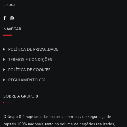
Lisboa
NAVEGAR
POLÍTICA DE PRIVACIDADE
TERMOS E CONDIÇÕES
POLÍTICA DE COOKIES
REGULAMENTO CDI
SOBRE A GRUPO 8
O Grupo 8 é hoje uma das maiores empresas de segurança de
capitais 100% nacionais, tanto no volume de negócios realizados,