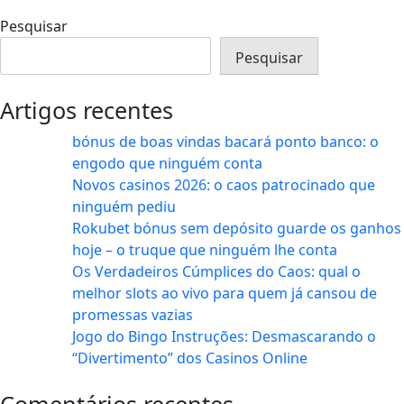
Pesquisar
Pesquisar
Artigos recentes
bónus de boas vindas bacará ponto banco: o
engodo que ninguém conta
Novos casinos 2026: o caos patrocinado que
ninguém pediu
Rokubet bónus sem depósito guarde os ganhos
hoje – o truque que ninguém lhe conta
Os Verdadeiros Cúmplices do Caos: qual o
melhor slots ao vivo para quem já cansou de
promessas vazias
Jogo do Bingo Instruções: Desmascarando o
“Divertimento” dos Casinos Online