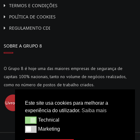
TERMOS E CONDIÇÕES
POLÍTICA DE COOKIES
REGULAMENTO CDI
SOBRE A GRUPO 8
O Grupo 8 é hoje uma das maiores empresas de segurança de
capitais 100% nacionais, tanto no volume de negócios realizados,
como no número de postos de trabalho criados.
Este site usa cookies para melhorar a
experiência do utilizador.
Saiba mais
Technical
Technical
Marketing
Marketing