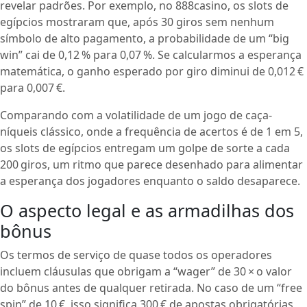
revelar padrões. Por exemplo, no 888casino, os slots de
egípcios mostraram que, após 30 giros sem nenhum
símbolo de alto pagamento, a probabilidade de um “big
win” cai de 0,12 % para 0,07 %. Se calcularmos a esperança
matemática, o ganho esperado por giro diminui de 0,012 €
para 0,007 €.
Comparando com a volatilidade de um jogo de caça-
níqueis clássico, onde a frequência de acertos é de 1 em 5,
os slots de egípcios entregam um golpe de sorte a cada
200 giros, um ritmo que parece desenhado para alimentar
a esperança dos jogadores enquanto o saldo desaparece.
O aspecto legal e as armadilhas dos
bônus
Os termos de serviço de quase todos os operadores
incluem cláusulas que obrigam a “wager” de 30 × o valor
do bônus antes de qualquer retirada. No caso de um “free
spin” de 10 €, isso significa 300 € de apostas obrigatórias,