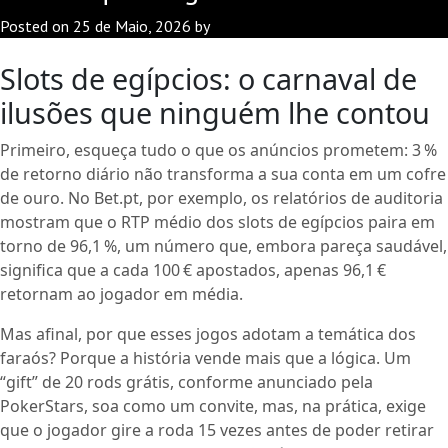
Posted on
25 de Maio, 2026
by
Slots de egípcios: o carnaval de
ilusões que ninguém lhe contou
Primeiro, esqueça tudo o que os anúncios prometem: 3 %
de retorno diário não transforma a sua conta em um cofre
de ouro. No Bet.pt, por exemplo, os relatórios de auditoria
mostram que o RTP médio dos slots de egípcios paira em
torno de 96,1 %, um número que, embora pareça saudável,
significa que a cada 100 € apostados, apenas 96,1 €
retornam ao jogador em média.
Mas afinal, por que esses jogos adotam a temática dos
faraós? Porque a história vende mais que a lógica. Um
“gift” de 20 rods grátis, conforme anunciado pela
PokerStars, soa como um convite, mas, na prática, exige
que o jogador gire a roda 15 vezes antes de poder retirar