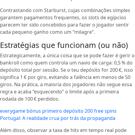
Contrastando com Starburst, cujas combinações simples
garantem pagamentos frequentes, os slots de egípcios
parecem ter sido concebidos para fazer o jogador sentir
cada pequeno ganho como um “milagre”.
Estratégias que funcionam (ou não)
Estrategicamente, a única coisa que se pode fazer é gerir o
bankroll como quem controla um navio de carga: 0,5 % do
depósito total por sessão. Se o teu depósito for 200 €, isso
significa 1 € por giro, evitando a falência em menos de 50
giros. Na prática, a maioria dos jogadores não segue essa
regra e acaba “esquecendo” o limite após a primeira
rodada de 100 € perdidos.
everygame bónus primeiro depósito 200 free spins
Portugal: A realidade crua por trás da propaganda
Além disso, observar a taxa de hits em tempo real pode