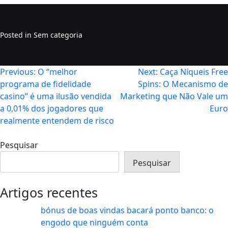
Posted in Sem categoria
Navegação
Previous:
O “melhor
Next:
Caça Níqueis Free
programa de fidelidade
Spins: O Mecanismo de
de
casino” é uma ilusão vendida
Marketing que Não Vale um
artigos
a 0,01% dos jogadores que
Euro
realmente entendem de risco
Pesquisar
Pesquisar
Artigos recentes
bónus de boas vindas bacará ponto banco: o
engodo que ninguém conta