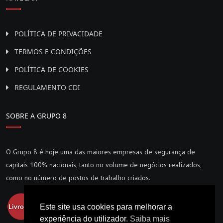
POLÍTICA DE PRIVACIDADE
TERMOS E CONDIÇÕES
POLÍTICA DE COOKIES
REGULAMENTO CDI
SOBRE A GRUPO 8
O Grupo 8 é hoje uma das maiores empresas de segurança de
capitais 100% nacionais, tanto no volume de negócios realizados,
como no número de postos de trabalho criados.
Este site usa cookies para melhorar a
experiência do utilizador.
Saiba mais