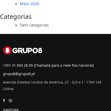
Maio 2026
Categorias
Sem categorias
+351 21 843 28 00
(Chamada para a rede fixa nacional)
grupo8@grupo8.pt
Avenida Estados Unidos da América, 27 - G,H e I - 1700-164
Lisboa
NAVEGAR