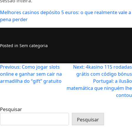
sessão inteira.
Melhores casinos depósito 5 euros: o que realmente vale a
pena perder
Posted in Sem categoria
Navegação
Previous:
Como jogar slots
Next:
4kasino 115 rodadas
online e ganhar sem cair na
grátis com código bónus
de
armadilha do “gift” gratuito
Portugal: a ilusão
artigos
matemática que ninguém lhe
contou
Pesquisar
Pesquisar