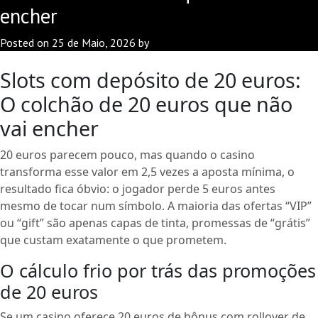
encher
Posted on
25 de Maio, 2026
by
Slots com depósito de 20 euros:
O colchão de 20 euros que não
vai encher
20 euros parecem pouco, mas quando o casino
transforma esse valor em 2,5 vezes a aposta mínima, o
resultado fica óbvio: o jogador perde 5 euros antes
mesmo de tocar num símbolo. A maioria das ofertas “VIP”
ou “gift” são apenas capas de tinta, promessas de “grátis”
que custam exatamente o que prometem.
O cálculo frio por trás das promoções
de 20 euros
Se um casino oferece 20 euros de bônus com rollover de