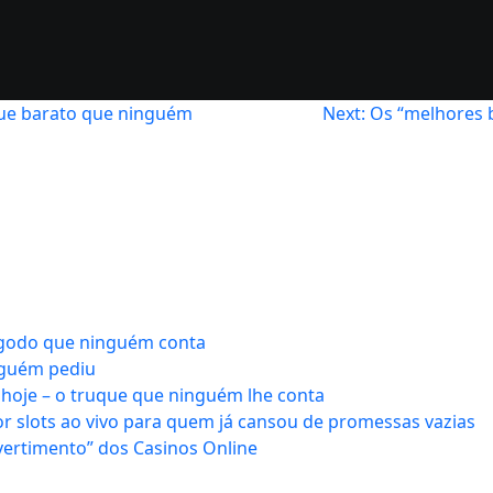
que barato que ninguém
Next:
Os “melhores 
ngodo que ninguém conta
nguém pediu
hoje – o truque que ninguém lhe conta
r slots ao vivo para quem já cansou de promessas vazias
vertimento” dos Casinos Online