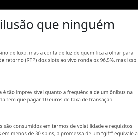
e ilusão que ninguém
no de luxo, mas a conta de luz de quem fica a olhar para
 retorno (RTP) dos slots ao vivo ronda os 96,5%, mas isso
a é tão imprevisível quanto a frequência de um ônibus na
nda tem que pagar 10 euros de taxa de transação.
s são consumidos em termos de volatilidade e requisitos
s em menos de 30 spins, a promessa de um “gift” equivale a