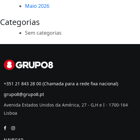
Maio 2026
Categorias
Sem categorias
+351 21 843 28 00
(Chamada para a rede fixa nacional)
grupo8@grupo8.pt
Avenida Estados Unidos da América, 27 - G,H e I - 1700-164
Lisboa
NAVEGAR