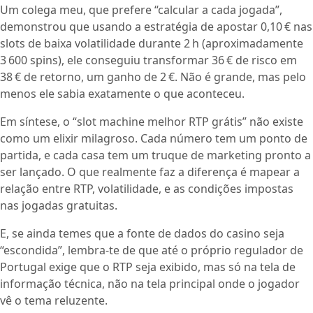
Um colega meu, que prefere “calcular a cada jogada”,
demonstrou que usando a estratégia de apostar 0,10 € nas
slots de baixa volatilidade durante 2 h (aproximadamente
3 600 spins), ele conseguiu transformar 36 € de risco em
38 € de retorno, um ganho de 2 €. Não é grande, mas pelo
menos ele sabia exatamente o que aconteceu.
Em síntese, o “slot machine melhor RTP grátis” não existe
como um elixir milagroso. Cada número tem um ponto de
partida, e cada casa tem um truque de marketing pronto a
ser lançado. O que realmente faz a diferença é mapear a
relação entre RTP, volatilidade, e as condições impostas
nas jogadas gratuitas.
E, se ainda temes que a fonte de dados do casino seja
“escondida”, lembra‑te de que até o próprio regulador de
Portugal exige que o RTP seja exibido, mas só na tela de
informação técnica, não na tela principal onde o jogador
vê o tema reluzente.