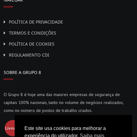
POLÍTICA DE PRIVACIDADE
TERMOS E CONDIÇÕES
POLÍTICA DE COOKIES
REGULAMENTO CDI
SOBRE A GRUPO 8
O Grupo 8 é hoje uma das maiores empresas de segurança de
capitais 100% nacionais, tanto no volume de negócios realizados,
como no número de postos de trabalho criados.
Este site usa cookies para melhorar a
experiência do utilizador.
Saiba mais