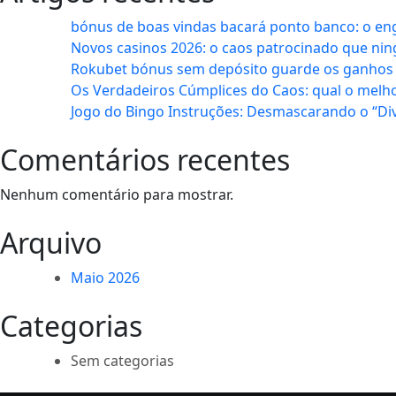
bónus de boas vindas bacará ponto banco: o e
Novos casinos 2026: o caos patrocinado que ni
Rokubet bónus sem depósito guarde os ganhos 
Os Verdadeiros Cúmplices do Caos: qual o melho
Jogo do Bingo Instruções: Desmascarando o “Di
Comentários recentes
Nenhum comentário para mostrar.
Arquivo
Maio 2026
Categorias
Sem categorias