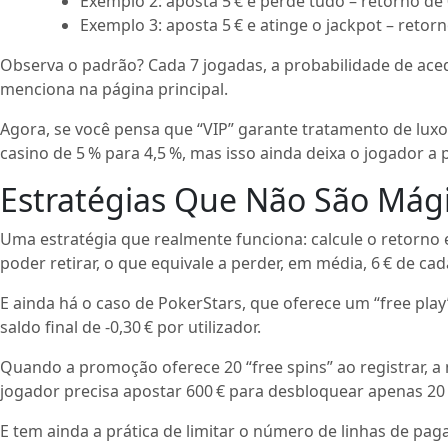
Exemplo 2: aposta 5 € e perde tudo – retorno de
Exemplo 3: aposta 5 € e atinge o jackpot – retor
Observa o padrão? Cada 7 jogadas, a probabilidade de acede
menciona na página principal.
Agora, se você pensa que “VIP” garante tratamento de lux
casino de 5 % para 4,5 %, mas isso ainda deixa o jogador a 
Estratégias Que Não São Mág
Uma estratégia que realmente funciona: calcule o retorno 
poder retirar, o que equivale a perder, em média, 6 € de cad
E ainda há o caso de PokerStars, que oferece um “free play
saldo final de -0,30 € por utilizador.
Quando a promoção oferece 20 “free spins” ao registrar, a 
jogador precisa apostar 600 € para desbloquear apenas 20 
E tem ainda a prática de limitar o número de linhas de pag