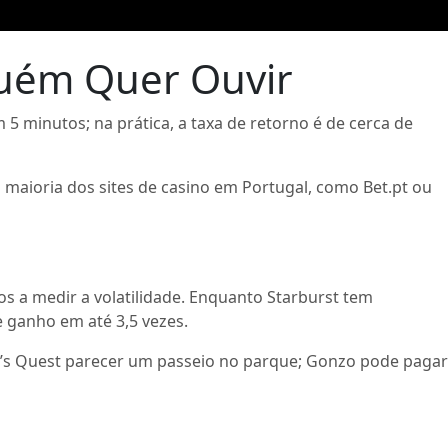
guém Quer Ouvir
5 minutos; na prática, a taxa de retorno é de cerca de
 maioria dos sites de casino em Portugal, como Bet.pt ou
s a medir a volatilidade. Enquanto Starburst tem
de ganho em até 3,5 vezes.
o’s Quest parecer um passeio no parque; Gonzo pode pagar