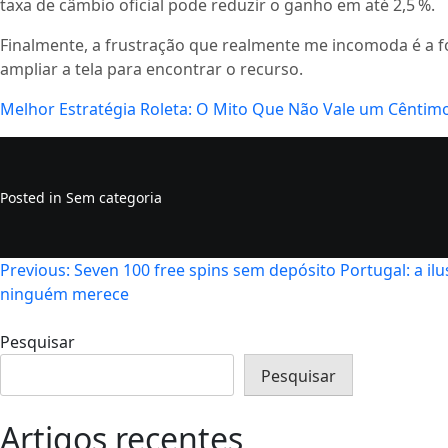
taxa de câmbio oficial pode reduzir o ganho em até 2,5 %.
Finalmente, a frustração que realmente me incomoda é a fon
ampliar a tela para encontrar o recurso.
Melhor Estratégia Roleta: O Mito Que Não Vale um Cêntim
Posted in Sem categoria
Navegação
Previous:
Seven 100 free spins sem depósito Portugal: a il
ninguém merece
de
artigos
Pesquisar
Pesquisar
Artigos recentes