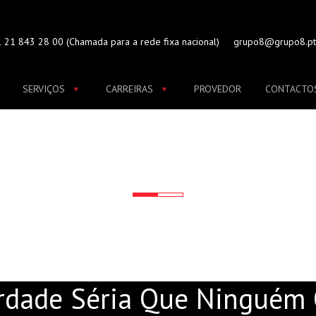
 21 843 28 00
(Chamada para a rede fixa nacional)
grupo8@grupo8.pt
SERVIÇOS
CARREIRAS
PROVEDOR
CONTACTO
L: A VERDADE SÉRIA QU
Verdade Séria Que Ninguém