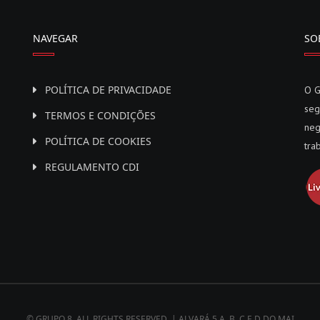
NAVEGAR
SO
POLÍTICA DE PRIVACIDADE
O G
seg
TERMOS E CONDIÇÕES
neg
POLÍTICA DE COOKIES
tra
REGULAMENTO CDI
© GRUPO 8. ALL RIGHTS RESERVED. | ALVARÁ 5 A, B, C E D DO MAI