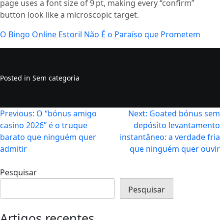
page uses a font size of 9 pt, making every “confirm”
button look like a microscopic target.
O Bingo Online Estoril Não É o Paraíso que Prometem
Posted in Sem categoria
Navegação
Previous:
O “bónus amigo
Next:
Goated bónus sem
casino 2026” é o truque
depósito levantamento
de
barato que ninguém quer
instantâneo: a verdade fria
artigos
admitir
que ninguém quer ouvir
Pesquisar
Pesquisar
Artigos recentes