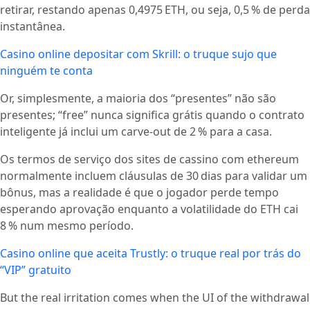
retirar, restando apenas 0,4975 ETH, ou seja, 0,5 % de perda
instantânea.
Casino online depositar com Skrill: o truque sujo que
ninguém te conta
Or, simplesmente, a maioria dos “presentes” não são
presentes; “free” nunca significa grátis quando o contrato
inteligente já inclui um carve‑out de 2 % para a casa.
Os termos de serviço dos sites de cassino com ethereum
normalmente incluem cláusulas de 30 dias para validar um
bônus, mas a realidade é que o jogador perde tempo
esperando aprovação enquanto a volatilidade do ETH cai
8 % num mesmo período.
Casino online que aceita Trustly: o truque real por trás do
“VIP” gratuito
But the real irritation comes when the UI of the withdrawal