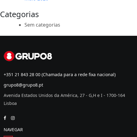
Categorias
Sem categorias
+351 21 843 28 00
(Chamada para a rede fixa nacional)
grupo8@grupo8.pt
Avenida Estados Unidos da América, 27 - G,H e I - 1700-164
Lisboa
NAVEGAR