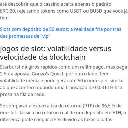
até descobrir que o cassino aceita apenas o padrão
ERC‑20, rejeitando tokens como USDT ou BUSD que você já
tem.
Slots com depósito de 50 euros: a realidade fria por trás
das promessas de “vip”
Jogos de slot: volatilidade versus
velocidade da blockchain
Starburst dá giros rápidos como um relâmpago, mas paga
2‑5 x a aposta; Gonzo’s Quest, por outro lado, tem
volatilidade média e pode gerar até 50 x num spin, similar
ao que acontece quando uma transação de 0,03 ETH fica
presa na fila da rede.
Se comparar a expectativa de retorno (RTP) de 96,5 % de
um slot clássico ao retorno real de um depósito em ETH, a
diferença pode chegar a 5 % devido às taxas ocultas.