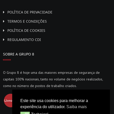
POLÍTICA DE PRIVACIDADE
TERMOS E CONDIÇÕES
POLÍTICA DE COOKIES
REGULAMENTO CDI
SOBRE A GRUPO 8
O Grupo 8 é hoje uma das maiores empresas de segurança de
capitais 100% nacionais, tanto no volume de negócios realizados,
como no número de postos de trabalho criados.
Este site usa cookies para melhorar a
experiência do utilizador.
Saiba mais