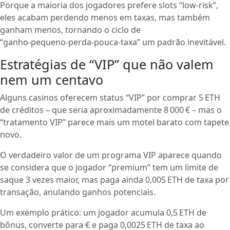
Porque a maioria dos jogadores prefere slots “low‑risk”,
eles acabam perdendo menos em taxas, mas também
ganham menos, tornando o ciclo de
“ganho‑pequeno‑perda‑pouca‑taxa” um padrão inevitável.
Estratégias de “VIP” que não valem
nem um centavo
Alguns casinos oferecem status “VIP” por comprar 5 ETH
de créditos – que seria aproximadamente 8 000 € – mas o
“tratamento VIP” parece mais um motel barato com tapete
novo.
O verdadeiro valor de um programa VIP aparece quando
se considera que o jogador “premium” tem um limite de
saque 3 vezes maior, mas paga ainda 0,005 ETH de taxa por
transação, anulando ganhos potenciais.
Um exemplo prático: um jogador acumula 0,5 ETH de
bônus, converte para € e paga 0,0025 ETH de taxa ao