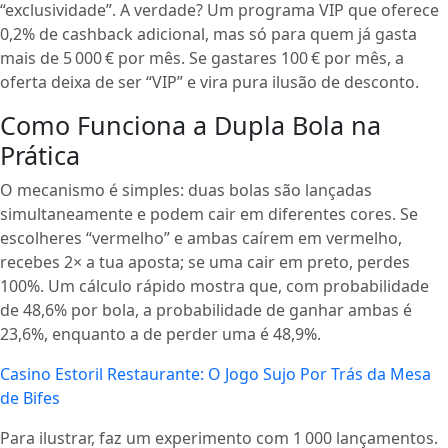
“exclusividade”. A verdade? Um programa VIP que oferece
0,2% de cashback adicional, mas só para quem já gasta
mais de 5 000 € por mês. Se gastares 100 € por mês, a
oferta deixa de ser “VIP” e vira pura ilusão de desconto.
Como Funciona a Dupla Bola na
Prática
O mecanismo é simples: duas bolas são lançadas
simultaneamente e podem cair em diferentes cores. Se
escolheres “vermelho” e ambas caírem em vermelho,
recebes 2× a tua aposta; se uma cair em preto, perdes
100%. Um cálculo rápido mostra que, com probabilidade
de 48,6% por bola, a probabilidade de ganhar ambas é
23,6%, enquanto a de perder uma é 48,9%.
Casino Estoril Restaurante: O Jogo Sujo Por Trás da Mesa
de Bifes
Para ilustrar, faz um experimento com 1 000 lançamentos.