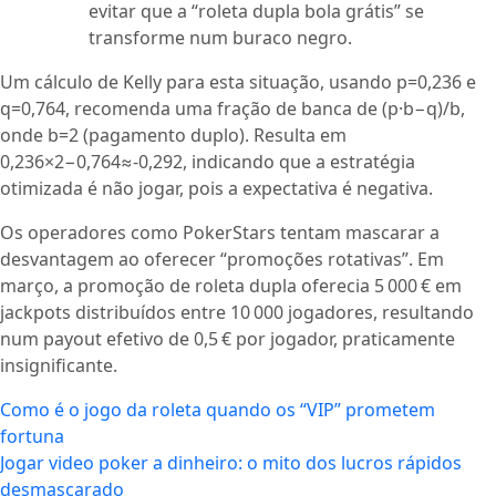
evitar que a “roleta dupla bola grátis” se
transforme num buraco negro.
Um cálculo de Kelly para esta situação, usando p=0,236 e
q=0,764, recomenda uma fração de banca de (p·b−q)/b,
onde b=2 (pagamento duplo). Resulta em
0,236×2−0,764≈‑0,292, indicando que a estratégia
otimizada é não jogar, pois a expectativa é negativa.
Os operadores como PokerStars tentam mascarar a
desvantagem ao oferecer “promoções rotativas”. Em
março, a promoção de roleta dupla oferecia 5 000 € em
jackpots distribuídos entre 10 000 jogadores, resultando
num payout efetivo de 0,5 € por jogador, praticamente
insignificante.
Como é o jogo da roleta quando os “VIP” prometem
fortuna
Jogar video poker a dinheiro: o mito dos lucros rápidos
desmascarado