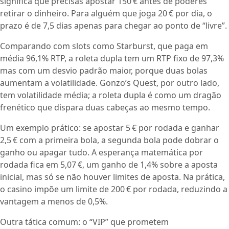
significa que precisas apostar 150 € antes de poderes
retirar o dinheiro. Para alguém que joga 20 € por dia, o
prazo é de 7,5 dias apenas para chegar ao ponto de “livre”.
Comparando com slots como Starburst, que paga em
média 96,1% RTP, a roleta dupla tem um RTP fixo de 97,3%
mas com um desvio padrão maior, porque duas bolas
aumentam a volatilidade. Gonzo’s Quest, por outro lado,
tem volatilidade média; a roleta dupla é como um dragão
frenético que dispara duas cabeças ao mesmo tempo.
Um exemplo prático: se apostar 5 € por rodada e ganhar
2,5 € com a primeira bola, a segunda bola pode dobrar o
ganho ou apagar tudo. A esperança matemática por
rodada fica em 5,07 €, um ganho de 1,4% sobre a aposta
inicial, mas só se não houver limites de aposta. Na prática,
o casino impõe um limite de 200 € por rodada, reduzindo a
vantagem a menos de 0,5%.
Outra tática comum: o “VIP” que prometem