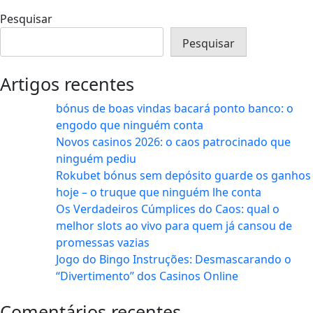
Pesquisar
Pesquisar
Artigos recentes
bónus de boas vindas bacará ponto banco: o
engodo que ninguém conta
Novos casinos 2026: o caos patrocinado que
ninguém pediu
Rokubet bónus sem depósito guarde os ganhos
hoje – o truque que ninguém lhe conta
Os Verdadeiros Cúmplices do Caos: qual o
melhor slots ao vivo para quem já cansou de
promessas vazias
Jogo do Bingo Instruções: Desmascarando o
“Divertimento” dos Casinos Online
Comentários recentes