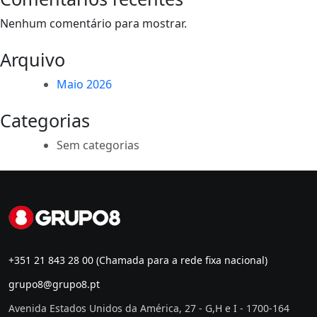
Nenhum comentário para mostrar.
Arquivo
Maio 2026
Categorias
Sem categorias
+351 21 843 28 00
(Chamada para a rede fixa nacional)
grupo8@grupo8.pt
Avenida Estados Unidos da América, 27 - G,H e I - 1700-164