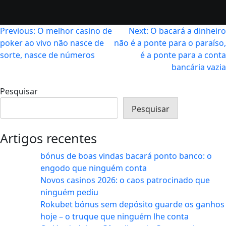
Navegação
Previous:
O melhor casino de
Next:
O bacará a dinheiro
poker ao vivo não nasce de
não é a ponte para o paraíso,
de
sorte, nasce de números
é a ponte para a conta
artigos
bancária vazia
Pesquisar
Pesquisar
Artigos recentes
bónus de boas vindas bacará ponto banco: o
engodo que ninguém conta
Novos casinos 2026: o caos patrocinado que
ninguém pediu
Rokubet bónus sem depósito guarde os ganhos
hoje – o truque que ninguém lhe conta