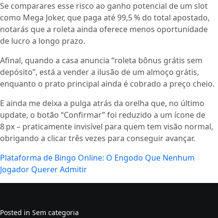
Se comparares esse risco ao ganho potencial de um slot
como Mega Joker, que paga até 99,5 % do total apostado,
notarás que a roleta ainda oferece menos oportunidade
de lucro a longo prazo.
Afinal, quando a casa anuncia “roleta bônus grátis sem
depósito”, está a vender a ilusão de um almoço grátis,
enquanto o prato principal ainda é cobrado a preço cheio.
E ainda me deixa a pulga atrás da orelha que, no último
update, o botão “Confirmar” foi reduzido a um ícone de
8 px – praticamente invisível para quem tem visão normal,
obrigando a clicar três vezes para conseguir avançar.
Plataforma de Bingo Online: O Engodo Que Nenhum
Jogador Querer Admitir
Posted in Sem categoria