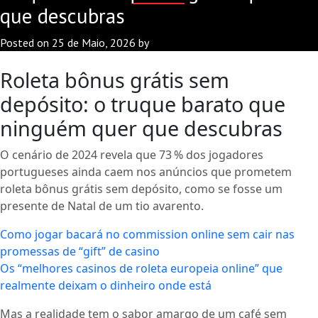
que descubras
Posted on
25 de Maio, 2026
by
Roleta bônus grátis sem
depósito: o truque barato que
ninguém quer que descubras
O cenário de 2024 revela que 73 % dos jogadores
portugueses ainda caem nos anúncios que prometem
roleta bônus grátis sem depósito, como se fosse um
presente de Natal de um tio avarento.
Como jogar bacará no commission online sem cair nas
promessas de “gift” de casino
Os “melhores casinos de roleta europeia online” que
realmente deixam o dinheiro onde está
Mas a realidade tem o sabor amargo de um café sem