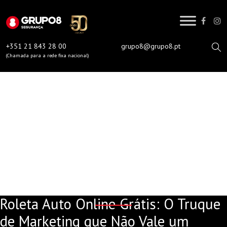
Skip
to
content
+351 21 843 28 00
grupo8@grupo8.pt
(Chamada para a rede fixa nacional)
ROLETA AUTO ONLINE
GRÁTIS: O TRUQUE DE
MARKETING QUE NÃO
VALE UM CÉNTIMO
Roleta Auto Online Grátis: O Truque
de Marketing que Não Vale um