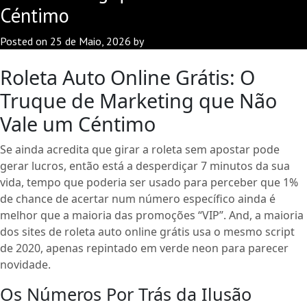
Céntimo
Posted on
25 de Maio, 2026
by
Roleta Auto Online Grátis: O
Truque de Marketing que Não
Vale um Céntimo
Se ainda acredita que girar a roleta sem apostar pode
gerar lucros, então está a desperdiçar 7 minutos da sua
vida, tempo que poderia ser usado para perceber que 1%
de chance de acertar num número específico ainda é
melhor que a maioria das promoções “VIP”. And, a maioria
dos sites de roleta auto online grátis usa o mesmo script
de 2020, apenas repintado em verde neon para parecer
novidade.
Os Números Por Trás da Ilusão