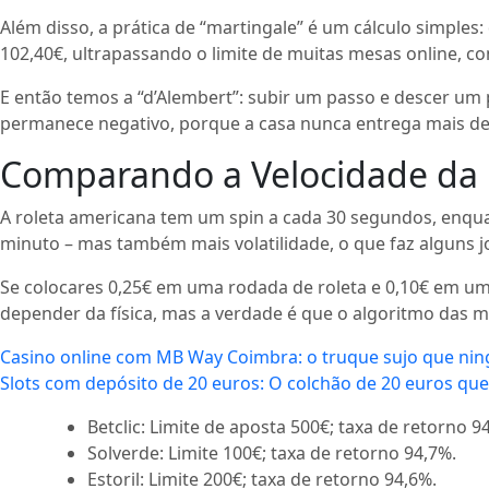
Além disso, a prática de “martingale” é um cálculo simples
102,40€, ultrapassando o limite de muitas mesas online, c
E então temos a “d’Alembert”: subir um passo e descer um 
permanece negativo, porque a casa nunca entrega mais de
Comparando a Velocidade da 
A roleta americana tem um spin a cada 30 segundos, enqu
minuto – mas também mais volatilidade, o que faz alguns 
Se colocares 0,25€ em uma rodada de roleta e 0,10€ em uma
depender da física, mas a verdade é que o algoritmo das m
Casino online com MB Way Coimbra: o truque sujo que ni
Slots com depósito de 20 euros: O colchão de 20 euros que
Betclic: Limite de aposta 500€; taxa de retorno 9
Solverde: Limite 100€; taxa de retorno 94,7%.
Estoril: Limite 200€; taxa de retorno 94,6%.