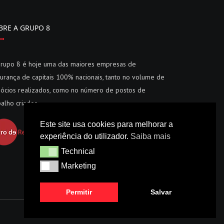
BRE A GRUPO 8
rupo 8 é hoje uma das maiores empresas de
urança de capitais 100% nacionais, tanto no volume de
ócios realizados, como no número de postos de
balho criados.
Este site usa cookies para melhorar a
experiência do utilizador.
Saiba mais
Technical
Technical
Marketing
Marketing
Permitir
Salvar