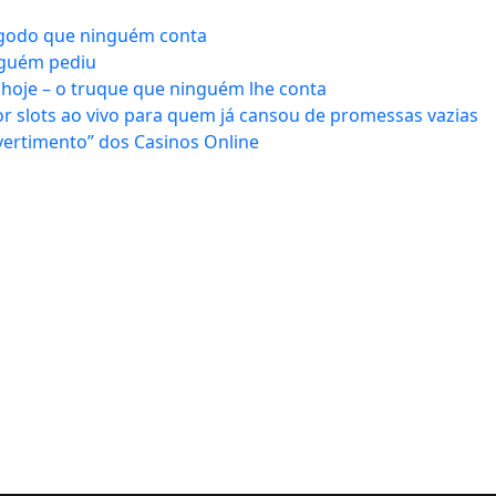
ngodo que ninguém conta
nguém pediu
hoje – o truque que ninguém lhe conta
r slots ao vivo para quem já cansou de promessas vazias
vertimento” dos Casinos Online