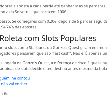
: dobrar a aposta a cada perda até ganhar. Mas se perderes 
omo a da Solverde, que corta em 100€.
passo. Se começares com 0,20€, depois de 5 perdas seguida
 94,74% das apostas.
Roleta com Slots Populares
anto slots como Starburst ou Gonzo’s Quest giram em men
jogadores pensarem que são “fast cash”. Não é. É apenas u
 jogada de Gonzo’s Quest, a diferença de risco é quase nul
áquinas de slots decide o teu destino antes mesmo da bola 
nguém lhe contou
 não vai encher
4,5%.