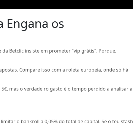
a Engana os
a Betclic insiste em prometer “vip grátis”. Porque,
apostas. Compare isso com a roleta europeia, onde só há
 5€, mas o verdadeiro gasto é o tempo perdido a analisar a
tar o bankroll a 0,05% do total de capital. Se o teu stash