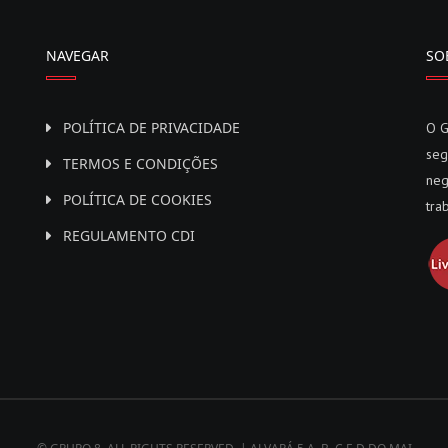
NAVEGAR
SO
POLÍTICA DE PRIVACIDADE
O G
seg
TERMOS E CONDIÇÕES
neg
POLÍTICA DE COOKIES
tra
REGULAMENTO CDI