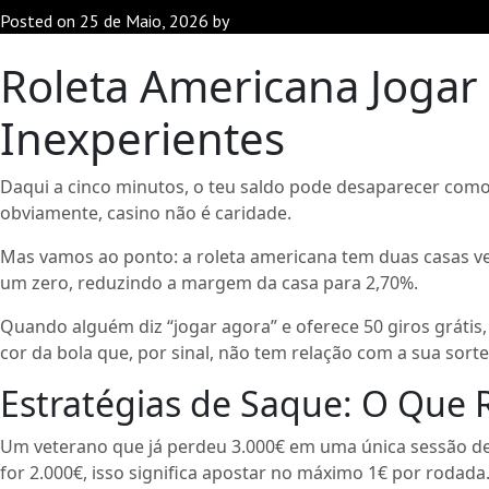
Posted on
25 de Maio, 2026
by
Roleta Americana Jogar
Inexperientes
Daqui a cinco minutos, o teu saldo pode desaparecer como 
obviamente, casino não é caridade.
Mas vamos ao ponto: a roleta americana tem duas casas ver
um zero, reduzindo a margem da casa para 2,70%.
Quando alguém diz “jogar agora” e oferece 50 giros grátis
cor da bola que, por sinal, não tem relação com a sua sorte
Estratégias de Saque: O Que
Um veterano que já perdeu 3.000€ em uma única sessão de r
for 2.000€, isso significa apostar no máximo 1€ por rodada