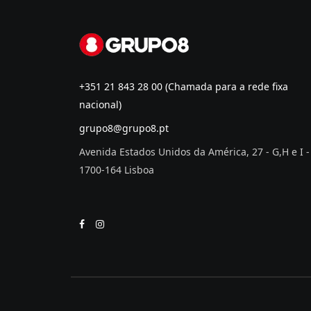
+351 21 843 28 00
(Chamada para a rede fixa
nacional)
grupo8@grupo8.pt
Avenida Estados Unidos da América, 27 - G,H e I -
1700-164 Lisboa