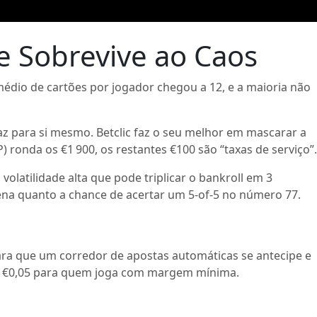
e Sobrevive ao Caos
médio de cartões por jogador chegou a 12, e a maioria não
z para si mesmo. Betclic faz o seu melhor em mascarar a
 ronda os €1 900, os restantes €100 são “taxas de serviço”.
latilidade alta que pode triplicar o bankroll em 3
ena quanto a chance de acertar um 5‑of‑5 no número 77.
para que um corredor de apostas automáticas se antecipe e
ale €0,05 para quem joga com margem mínima.