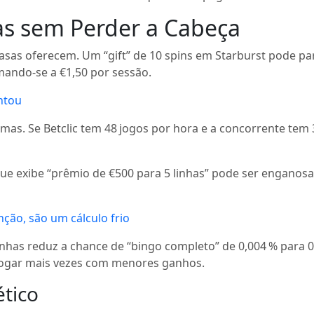
s sem Perder a Cabeça
 casas oferecem. Um “gift” de 10 spins em Starburst pode 
omando‑se a €1,50 por sessão.
ontou
mas. Se Betclic tem 48 jogos por hora e a concorrente tem 
ue exibe “prêmio de €500 para 5 linhas” pode ser enganosa
ção, são um cálculo frio
inhas reduz a chance de “bingo completo” de 0,004 % para 0
or jogar mais vezes com menores ganhos.
ético