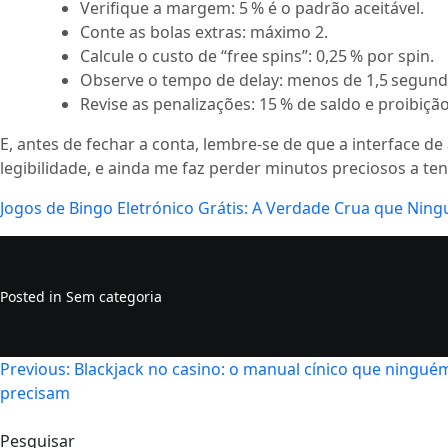
Verifique a margem: 5 % é o padrão aceitável.
Conte as bolas extras: máximo 2.
Calcule o custo de “free spins”: 0,25 % por spin.
Observe o tempo de delay: menos de 1,5 segund
Revise as penalizações: 15 % de saldo e proibiç
E, antes de fechar a conta, lembre‑se de que a interface d
legibilidade, e ainda me faz perder minutos preciosos a ten
Jogos de Bingo Eletrónico Grátis: A Verdade Crua que Nin
Posted in Sem categoria
Navegação
Previous:
Blackjack no casino: o manual cínico que ningu
precisam
de
Pesquisar