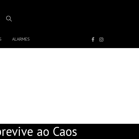
S
ALARMES
ICO QUE SOBREVIVE AO
revive ao Caos