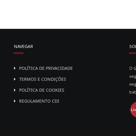
NAVEGAR
SO
POLÍTICA DE PRIVACIDADE
O G
seg
TERMOS E CONDIÇÕES
neg
POLÍTICA DE COOKIES
tra
REGULAMENTO CDI