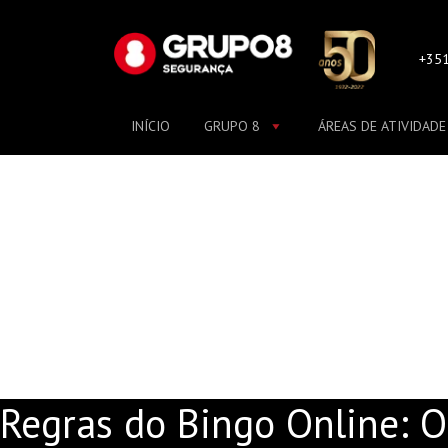
Skip
to
content
+351
INÍCIO
GRUPO 8
ÁREAS DE ATIVIDADE
REGRAS DO BINGO ONL
Regras do Bingo Online: O