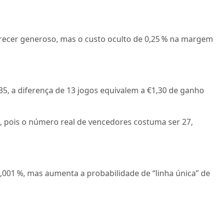
parecer generoso, mas o custo oculto de 0,25 % na margem
35, a diferença de 13 jogos equivalem a €1,30 de ganho
, pois o número real de vencedores costuma ser 27,
,001 %, mas aumenta a probabilidade de “linha única” de