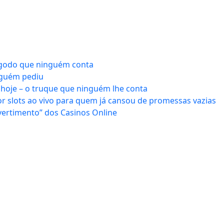
ngodo que ninguém conta
nguém pediu
hoje – o truque que ninguém lhe conta
r slots ao vivo para quem já cansou de promessas vazias
vertimento” dos Casinos Online