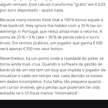
algum centavo. Esse cálculo transforma “grátis” em € 0,03
por euro depositado – quase nada.
Because many novices think that a 100 % bonus equals a
free bankroll, they ignore the hidden cost: a 25 % tax on
winnings in Portugal, que reduz ainda mais o retorno. A
soma de 25 % + 5 % rake = 30 % de perda sobre o lucro
bruto. Em termos práticos, um jogador que ganha € 500
verá apenas € 350 nos seus bolsos.
Nevertheless, há um ponto onde a realidade do poker se
torna ainda mais crua. Quando o software de gestão de
bankroll de um site tem um bug que impede o jogador de
visualizar o saldo em tempo real, cada decisão se baseia
em dados incompletos. Essa falha, tão pequena quanto
um cursor invisível, gera perdas que poderiam ter sido
evitadas se o UI fosse menos “minimalista”.