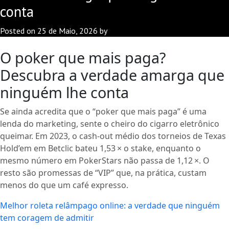
conta
Posted on
25 de Maio, 2026
by
O poker que mais paga?
Descubra a verdade amarga que
ninguém lhe conta
Se ainda acredita que o “poker que mais paga” é uma
lenda do marketing, sente o cheiro do cigarro eletrônico
queimar. Em 2023, o cash‑out médio dos torneios de Texas
Hold’em em Betclic bateu 1,53 × o stake, enquanto o
mesmo número em PokerStars não passa de 1,12 ×. O
resto são promessas de “VIP” que, na prática, custam
menos do que um café expresso.
Melhor roleta relâmpago online: a verdade que ninguém
tem coragem de admitir