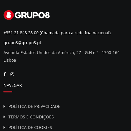
+351 21 843 28 00
(Chamada para a rede fixa nacional)
grupo8@grupo8.pt
Avenida Estados Unidos da América, 27 - G,H e I - 1700-164
Lisboa
NAVEGAR
POLÍTICA DE PRIVACIDADE
TERMOS E CONDIÇÕES
POLÍTICA DE COOKIES