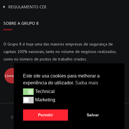
REGULAMENTO CDI
SOBRE A GRUPO 8
O Grupo 8 é hoje uma das maiores empresas de segurança de
capitais 100% nacionais, tanto no volume de negócios realizados,
como no número de postos de trabalho criados.
Este site usa cookies para melhorar a
experiência do utilizador.
Saiba mais
Technical
Technical
Marketing
Marketing
Permitir
Salvar
© GRUPO 8. ALL RIGHTS RESERVED. | ALVARÁ 5 A, B, C E D DO MAI