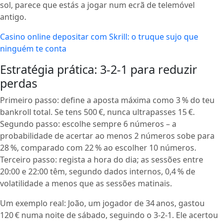
sol, parece que estás a jogar num ecrã de telemóvel
antigo.
Casino online depositar com Skrill: o truque sujo que
ninguém te conta
Estratégia prática: 3‑2‑1 para reduzir
perdas
Primeiro passo: define a aposta máxima como 3 % do teu
bankroll total. Se tens 500 €, nunca ultrapasses 15 €.
Segundo passo: escolhe sempre 6 números – a
probabilidade de acertar ao menos 2 números sobe para
28 %, comparado com 22 % ao escolher 10 números.
Terceiro passo: regista a hora do dia; as sessões entre
20:00 e 22:00 têm, segundo dados internos, 0,4 % de
volatilidade a menos que as sessões matinais.
Um exemplo real: João, um jogador de 34 anos, gastou
120 € numa noite de sábado, seguindo o 3‑2‑1. Ele acertou