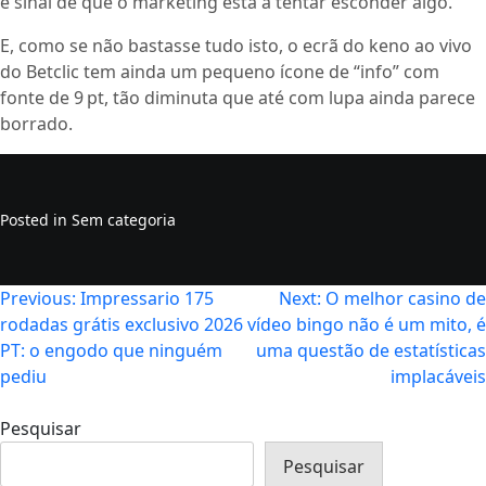
é sinal de que o marketing está a tentar esconder algo.
E, como se não bastasse tudo isto, o ecrã do keno ao vivo
do Betclic tem ainda um pequeno ícone de “info” com
fonte de 9 pt, tão diminuta que até com lupa ainda parece
borrado.
Posted in Sem categoria
Navegação
Previous:
Impressario 175
Next:
O melhor casino de
rodadas grátis exclusivo 2026
vídeo bingo não é um mito, é
de
PT: o engodo que ninguém
uma questão de estatísticas
artigos
pediu
implacáveis
Pesquisar
Pesquisar