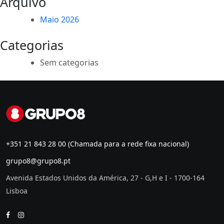
Arquivo
Maio 2026
Categorias
Sem categorias
+351 21 843 28 00
(Chamada para a rede fixa nacional)
grupo8@grupo8.pt
Avenida Estados Unidos da América, 27 - G,H e I - 1700-164
Lisboa