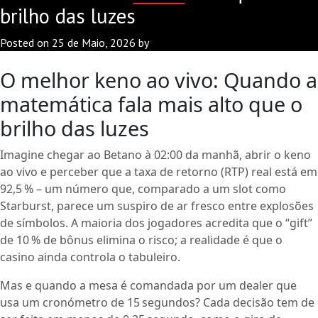
brilho das luzes
Posted on
25 de Maio, 2026
by
O melhor keno ao vivo: Quando a
matemática fala mais alto que o
brilho das luzes
Imagine chegar ao Betano à 02:00 da manhã, abrir o keno
ao vivo e perceber que a taxa de retorno (RTP) real está em
92,5 % – um número que, comparado a um slot como
Starburst, parece um suspiro de ar fresco entre explosões
de símbolos. A maioria dos jogadores acredita que o “gift”
de 10 % de bônus elimina o risco; a realidade é que o
casino ainda controla o tabuleiro.
Mas e quando a mesa é comandada por um dealer que
usa um cronómetro de 15 segundos? Cada decisão tem de