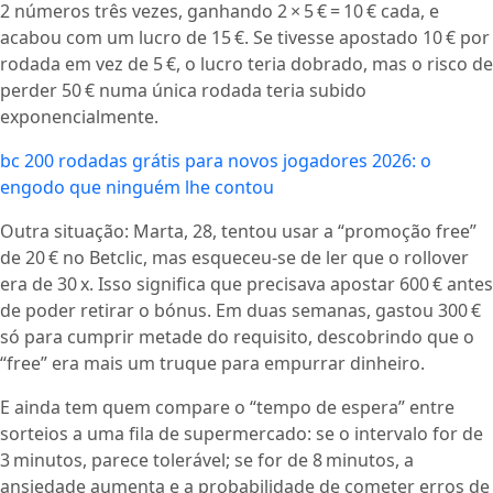
2 números três vezes, ganhando 2 × 5 € = 10 € cada, e
acabou com um lucro de 15 €. Se tivesse apostado 10 € por
rodada em vez de 5 €, o lucro teria dobrado, mas o risco de
perder 50 € numa única rodada teria subido
exponencialmente.
bc 200 rodadas grátis para novos jogadores 2026: o
engodo que ninguém lhe contou
Outra situação: Marta, 28, tentou usar a “promoção free”
de 20 € no Betclic, mas esqueceu‑se de ler que o rollover
era de 30 x. Isso significa que precisava apostar 600 € antes
de poder retirar o bónus. Em duas semanas, gastou 300 €
só para cumprir metade do requisito, descobrindo que o
“free” era mais um truque para empurrar dinheiro.
E ainda tem quem compare o “tempo de espera” entre
sorteios a uma fila de supermercado: se o intervalo for de
3 minutos, parece tolerável; se for de 8 minutos, a
ansiedade aumenta e a probabilidade de cometer erros de