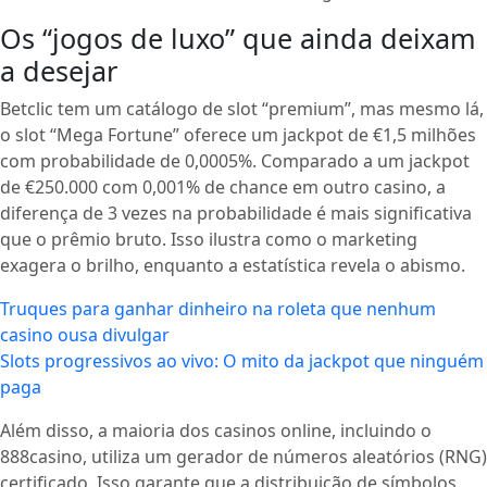
Os “jogos de luxo” que ainda deixam
a desejar
Betclic tem um catálogo de slot “premium”, mas mesmo lá,
o slot “Mega Fortune” oferece um jackpot de €1,5 milhões
com probabilidade de 0,0005%. Comparado a um jackpot
de €250.000 com 0,001% de chance em outro casino, a
diferença de 3 vezes na probabilidade é mais significativa
que o prêmio bruto. Isso ilustra como o marketing
exagera o brilho, enquanto a estatística revela o abismo.
Truques para ganhar dinheiro na roleta que nenhum
casino ousa divulgar
Slots progressivos ao vivo: O mito da jackpot que ninguém
paga
Além disso, a maioria dos casinos online, incluindo o
888casino, utiliza um gerador de números aleatórios (RNG)
certificado. Isso garante que a distribuição de símbolos