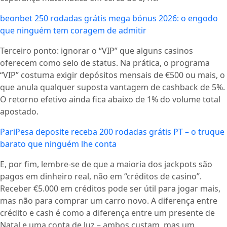
beonbet 250 rodadas grátis mega bónus 2026: o engodo
que ninguém tem coragem de admitir
Terceiro ponto: ignorar o “VIP” que alguns casinos
oferecem como selo de status. Na prática, o programa
“VIP” costuma exigir depósitos mensais de €500 ou mais, o
que anula qualquer suposta vantagem de cashback de 5%.
O retorno efetivo ainda fica abaixo de 1% do volume total
apostado.
PariPesa deposite receba 200 rodadas grátis PT – o truque
barato que ninguém lhe conta
E, por fim, lembre‑se de que a maioria dos jackpots são
pagos em dinheiro real, não em “créditos de casino”.
Receber €5.000 em créditos pode ser útil para jogar mais,
mas não para comprar um carro novo. A diferença entre
crédito e cash é como a diferença entre um presente de
Natal e uma conta de luz – ambos custam, mas um