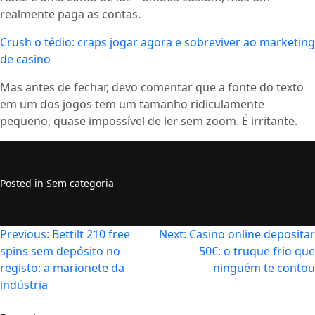
realmente paga as contas.
Crush o tédio: craps jogar agora e sobreviver ao marketing
de casino
Mas antes de fechar, devo comentar que a fonte do texto
em um dos jogos tem um tamanho ridiculamente
pequeno, quase impossível de ler sem zoom. É irritante.
Posted in Sem categoria
Navegação
Previous:
Bettilt 210 free
Next:
Casino online depositar
spins sem depósito no
50€: o truque frio que
de
registo: a marionete da
ninguém te contou
artigos
indústria