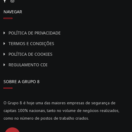
NAVEGAR
POLÍTICA DE PRIVACIDADE
TERMOS E CONDIÇÕES
POLÍTICA DE COOKIES
REGULAMENTO CDI
SOBRE A GRUPO 8
O Grupo 8 é hoje uma das maiores empresas de segurança de
capitais 100% nacionais, tanto no volume de negócios realizados,
como no número de postos de trabalho criados.