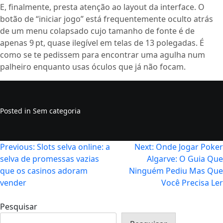
E, finalmente, presta atenção ao layout da interface. O
botão de “iniciar jogo” está frequentemente oculto atrás
de um menu colapsado cujo tamanho de fonte é de
apenas 9 pt, quase ilegível em telas de 13 polegadas. É
como se te pedissem para encontrar uma agulha num
palheiro enquanto usas óculos que já não focam.
Posted in Sem categoria
Navegação
Previous:
Slots selva online: a
Next:
Onde Jogar Poker
selva de promessas vazias
Algarve: O Guia Que
de
que os casinos adoram
Ninguém Pediu Mas Que
artigos
vender
Você Precisa Ler
Pesquisar