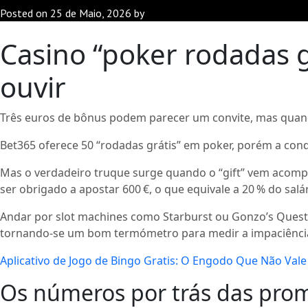
Posted on
25 de Maio, 2026
by
Casino “poker rodadas 
ouvir
Três euros de bônus podem parecer um convite, mas quando
Bet365 oferece 50 “rodadas grátis” em poker, porém a con
Mas o verdadeiro truque surge quando o “gift” vem acompa
ser obrigado a apostar 600 €, o que equivale a 20 % do sal
Andar por slot machines como Starburst ou Gonzo’s Quest d
tornando‑se um bom termómetro para medir a impaciênci
Aplicativo de Jogo de Bingo Gratis: O Engodo Que Não Val
Os números por trás das prom