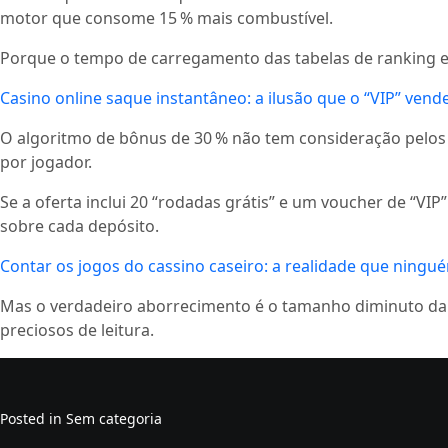
motor que consome 15 % mais combustível.
Porque o tempo de carregamento das tabelas de ranking em
Casino online saque instantâneo: a ilusão que o “VIP” ven
O algoritmo de bônus de 30 % não tem consideração pelos 7 
por jogador.
Se a oferta inclui 20 “rodadas grátis” e um voucher de “VIP
sobre cada depósito.
Contar os jogos do cassino caseiro: a realidade que ningu
Mas o verdadeiro aborrecimento é o tamanho diminuto da fon
preciosos de leitura.
Posted in Sem categoria