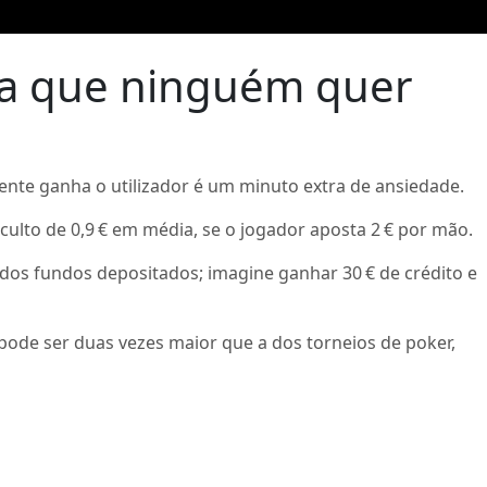
rga que ninguém quer
ente ganha o utilizador é um minuto extra de ansiedade.
ulto de 0,9 € em média, se o jogador aposta 2 € por mão.
os fundos depositados; imagine ganhar 30 € de crédito e
pode ser duas vezes maior que a dos torneios de poker,