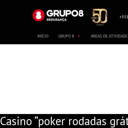
Skip
to
content
+351
INÍCIO
GRUPO 8
ÁREAS DE ATIVIDADE
CASINO “POKER RODAD
Casino “poker rodadas grá